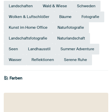
Landschaften
Wald & Wiese
Schweden
Wolken & Luftschlößer
Bäume
Fotografie
Kunst im Home Office
Naturfotografie
Landschaftsfotografie
Naturlandschaft
Seen
Landhausstil
Summer Adventure
Wasser
Reflektionen
Serene Ruhe
Farben
Anthrazit
Olivgrün
Mauve
Braun
Grün
Salbeigrün
Blau
Smaragdgrün
Early Dew