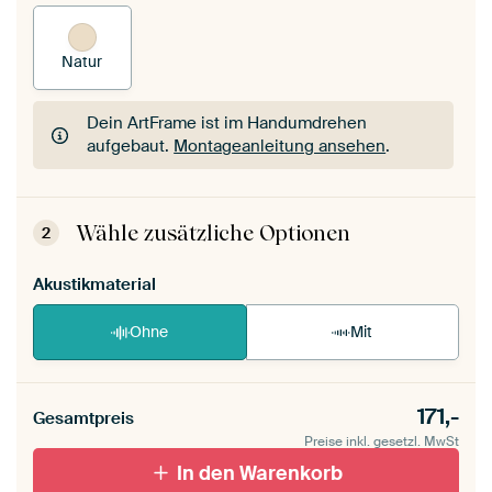
Natur
Dein ArtFrame ist im Handumdrehen
aufgebaut.
Montageanleitung ansehen
.
Dein ArtFrame ist im Handumdrehen
aufgebaut.
Montageanleitung ansehen
.
Wähle zusätzliche Optionen
2
Akustikmaterial
Ohne
Mit
171,-
Gesamtpreis
Preise inkl. gesetzl. MwSt
In den Warenkorb