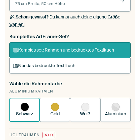
75 cm Breite, 50 cm Höhe
Schon gewusst?
Du kannst auch deine eigene Größe
wählen!
Komplettes ArtFrame-Set?
Komplettset: Rahmen und bedrucktes Textiltuch
Nur das bedruckte Textiltuch
Wähle die Rahmenfarbe
Du spannst einen wechselbaren Textiltuch in
ALUMINIUMRAHMEN
deinen vorhandenen ArtFrame™.
So
funktioniert es.
Schwarz
Gold
Weiß
Aluminium
HOLZRAHMEN
NEU