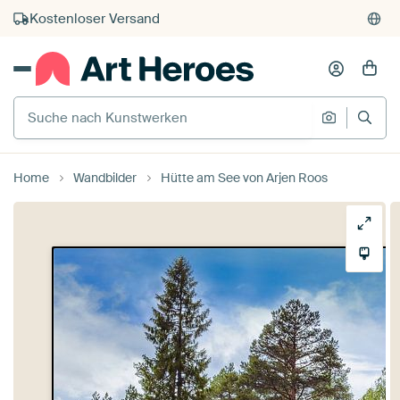
Kauf auf Rechnung
Individueller Druck auf Bestellung
Suche nach Kunstwerken
Suche na
Home
Wandbilder
Hütte am See von Arjen Roos