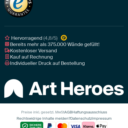
Unser Team
Leinwand
Tipps von unseren Botschaftern
Botschafter
Leinwand für draußen
Individuelle Einrichtungsberatung
Awards und Preise
Poster
Geschäftskunden
Gerahmtes Poster
Interior Designer Programm
Hervorragend
(4,8/5)
Art Heroes App
Bereits mehr als
375.000
Wände gefüllt!
Kostenloser Versand
Kauf auf Rechnung
Individueller Druck auf Bestellung
Preise inkl. gesetzl. MwSt
AGB
Haftungsausschluss
Rechtswidrige Inhalte melden?
Datenschutz
Impressum