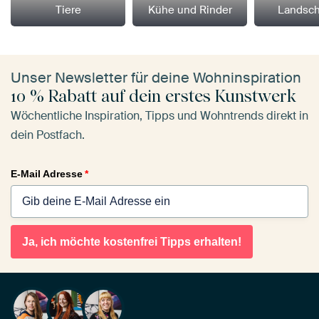
Tiere
Kühe und Rinder
Landsch
Unser Newsletter für deine Wohninspiration
10 % Rabatt auf dein erstes Kunstwerk
Wöchentliche Inspiration, Tipps und Wohntrends direkt in
dein Postfach.
E-Mail Adresse
*
Ja, ich möchte kostenfrei Tipps erhalten!