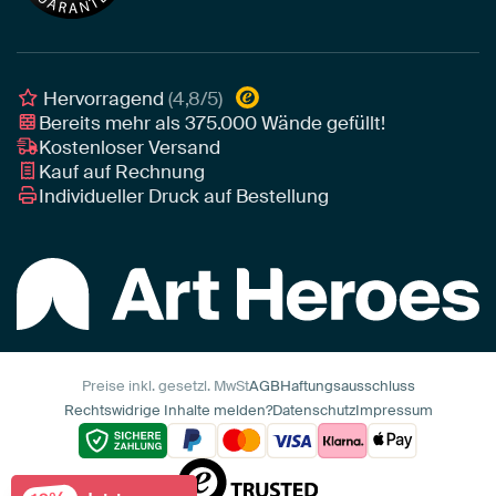
Leinwand für draußen
Individuelle Einrichtungsberatung
Awards und Preise
Poster
Geschäftskunden
Gerahmtes Poster
Interior Designer Programm
Hervorragend
(4,8/5)
Art Heroes App
Bereits mehr als
375.000
Wände gefüllt!
Kostenloser Versand
Kauf auf Rechnung
Individueller Druck auf Bestellung
Preise inkl. gesetzl. MwSt
AGB
Haftungsausschluss
Rechtswidrige Inhalte melden?
Datenschutz
Impressum