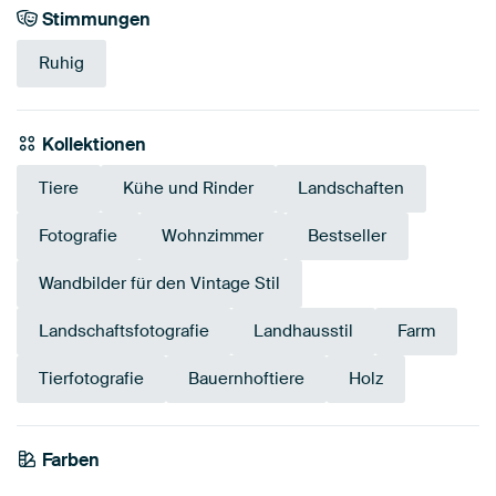
Stimmungen
Ruhig
Kollektionen
Tiere
Kühe und Rinder
Landschaften
Fotografie
Wohnzimmer
Bestseller
Wandbilder für den Vintage Stil
Landschaftsfotografie
Landhausstil
Farm
Tierfotografie
Bauernhoftiere
Holz
Farben
Braun
Beige
Smaragdgrün
Taupe
Bronze