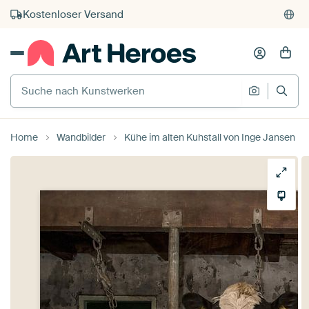
Kostenloser Versand
Kauf auf Rechnung
Individueller Druck auf Bestellung
Suche nach Kunstwerken
Suche na
Home
Wandbilder
Kühe im alten Kuhstall von Inge Jansen