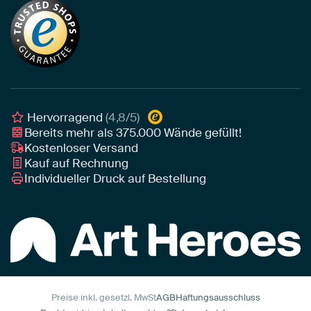
Alu-Dibond
Die richtige Größe bestimmen
Nachhaltigkeit
Tapete
Akustik-Tipps
Unser Team
Leinwand
Tipps von unseren Botschaftern
Botschafter
Leinwand für draußen
Individuelle Einrichtungsberatung
Awards und Preise
Poster
Geschäftskunden
Gerahmtes Poster
Interior Designer Programm
Hervorragend
(4,8/5)
Art Heroes App
Bereits mehr als
375.000
Wände gefüllt!
Kostenloser Versand
Kauf auf Rechnung
Individueller Druck auf Bestellung
Preise inkl. gesetzl. MwSt
AGB
Haftungsausschluss