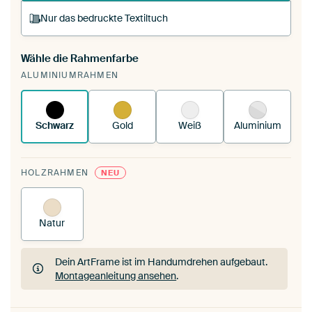
Nur das bedruckte Textiltuch
Wähle die Rahmenfarbe
Du spannst einen wechselbaren Textiltuch in
ALUMINIUMRAHMEN
deinen vorhandenen ArtFrame™.
So funktioniert
es.
Schwarz
Gold
Weiß
Aluminium
HOLZRAHMEN
NEU
Natur
Dein ArtFrame ist im Handumdrehen aufgebaut.
Montageanleitung ansehen
.
Dein ArtFrame ist im Handumdrehen aufgebaut.