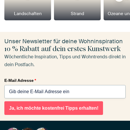
Landschaften
Strand
Ozeane un
Unser Newsletter für deine Wohninspiration
10 % Rabatt auf dein erstes Kunstwerk
Wöchentliche Inspiration, Tipps und Wohntrends direkt in
dein Postfach.
E-Mail Adresse
*
Ja, ich möchte kostenfrei Tipps erhalten!