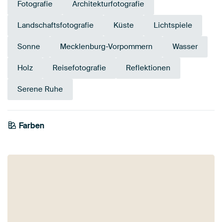
Fotografie
Architekturfotografie
Landschaftsfotografie
Küste
Lichtspiele
Sonne
Mecklenburg-Vorpommern
Wasser
Holz
Reisefotografie
Reflektionen
Serene Ruhe
Farben
Flieder
Taupe
Blau
Anthrazit
Olivgrün
Grau
Smaragdgrün
Mauve
Beige
Teal