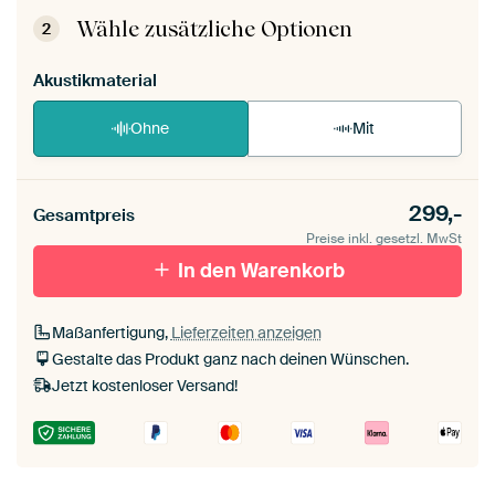
Montageanleitung ansehen
.
Wähle zusätzliche Optionen
2
Akustikmaterial
Ohne
Mit
299,-
Gesamtpreis
Preise inkl. gesetzl. MwSt
In den Warenkorb
Maßanfertigung,
Lieferzeiten anzeigen
Gestalte das Produkt ganz nach deinen Wünschen.
Jetzt kostenloser Versand!