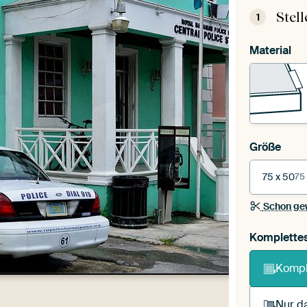
Stel
1
Material
Größe
75 x 50
75
Schon ge
Komplette
Kompl
Nur da