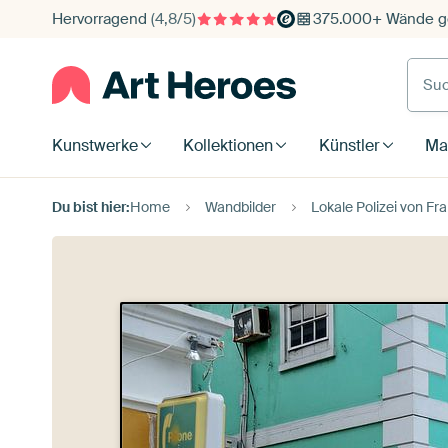
Hervorragend
(4,8/5)
375.000+ Wände ge
Such
Kunstwerke
Kollektionen
Künstler
Mat
Du bist hier:
Home
Wandbilder
Lokale Polizei von Fr