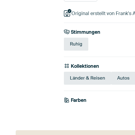
Original erstellt von Frank'
Stimmungen
Ruhig
Kollektionen
Länder & Reisen
Autos
Farben
Teal
Mauve
Go