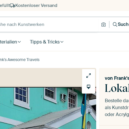
füllt
Kostenloser Versand
e nach Kunstwerken
Suche nach
Such
erialien
Tipps & Tricks
ank's Awesome Travels
von
Frank'
Lokal
Bestelle d
als Kunstdr
oder Acrylg