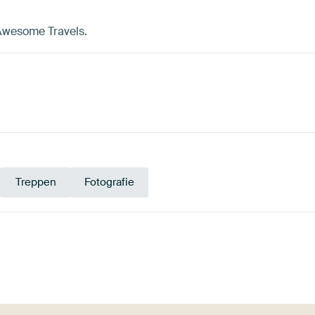
s Awesome Travels.
Treppen
Fotografie
Smaragdgrü
ld
n
Rosa
Gelb
Braun
Sc