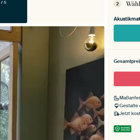
 / 5
Wähl
2
Akustikmat
Gesamtprei
Maßanfer
Gestalte
Jetzt kos