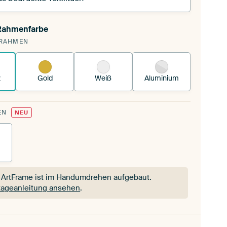
 Rahmenfarbe
pannst einen wechselbaren Textiltuch in deinen
RAHMEN
andenen ArtFrame™.
So funktioniert es.
z
Gold
Weiß
Aluminium
EN
NEU
 ArtFrame ist im Handumdrehen aufgebaut.
ageanleitung ansehen
.
 ArtFrame ist im Handumdrehen aufgebaut.
ageanleitung ansehen
.