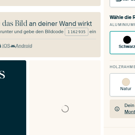
Wähle die
Du s
 das Bild
an deiner Wand wirkt
ALUMINIUM
vorh
runter und gebe den Bildcode
ein
1
162
935
iOS
Android
Schwar
HOLZRAHM
s
Natur
Dein
Mont
Dein
Mont