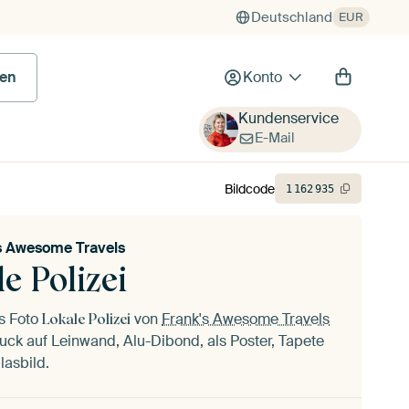
Deutschland
EUR
 Bild
en
Konto
Kundenservice
E-Mail
Bildcode
1
162
935
s Awesome Travels
e Polizei
as Foto
von
Frank's Awesome Travels
Lokale Polizei
uck auf Leinwand, Alu-Dibond, als Poster, Tapete
lasbild.