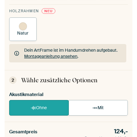
HOLZRAHMEN
NEU
Natur
Dein ArtFrame ist im Handumdrehen aufgebaut.
Montageanleitung ansehen
.
Dein ArtFrame ist im Handumdrehen aufgebaut.
Montageanleitung ansehen
.
Wähle zusätzliche Optionen
2
Akustikmaterial
Ohne
Mit
124,-
Gesamtpreis