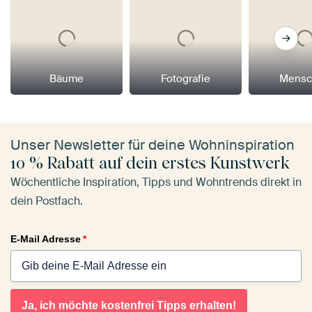
Bäume
Fotografie
Mensc
Unser Newsletter für deine Wohninspiration
10 % Rabatt auf dein erstes Kunstwerk
Wöchentliche Inspiration, Tipps und Wohntrends direkt in
dein Postfach.
E-Mail Adresse
*
Ja, ich möchte kostenfrei Tipps erhalten!