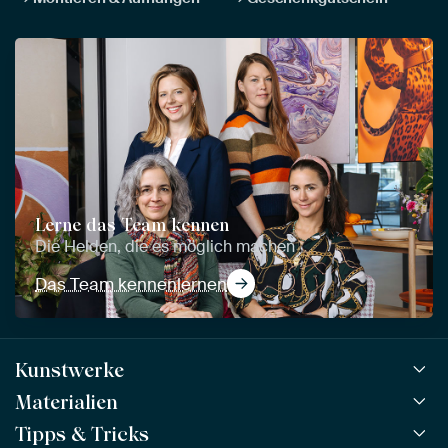
Lerne das Team kennen
Die Helden, die es möglich machen
Das Team kennenlernen
Kunstwerke
Materialien
Alle Kunstwerke
Alle Kollektionen
Tipps & Tricks
ArtFrame™
BELIEBT