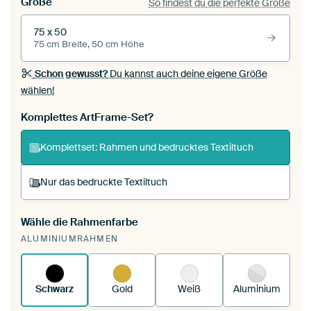
Größe
So findest du die perfekte Größe
75 x 50
75 cm Breite, 50 cm Höhe
Schon gewusst?
Du kannst auch deine eigene Größe
wählen!
Komplettes ArtFrame-Set?
Komplettset: Rahmen und bedrucktes Textiltuch
Nur das bedruckte Textiltuch
Wähle die Rahmenfarbe
Du spannst einen wechselbaren Textiltuch in
ALUMINIUMRAHMEN
deinen vorhandenen ArtFrame™.
So funktioniert
es.
Schwarz
Gold
Weiß
Aluminium