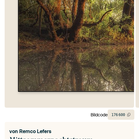
Bildcode
176
600
von
Remco Lefers