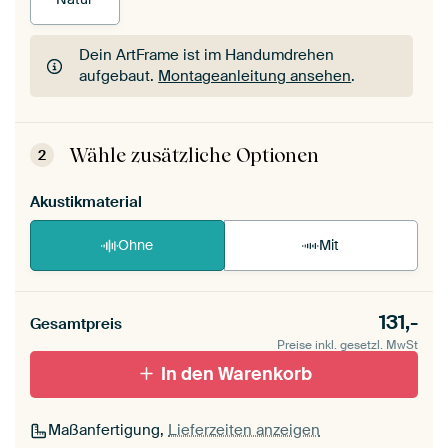
Dein ArtFrame ist im Handumdrehen
aufgebaut.
Montageanleitung ansehen
.
Dein ArtFrame ist im Handumdrehen
aufgebaut.
Montageanleitung ansehen
.
Wähle zusätzliche Optionen
2
Akustikmaterial
Ohne
Mit
131,-
Gesamtpreis
Preise inkl. gesetzl. MwSt
In den Warenkorb
Maßanfertigung,
Lieferzeiten anzeigen