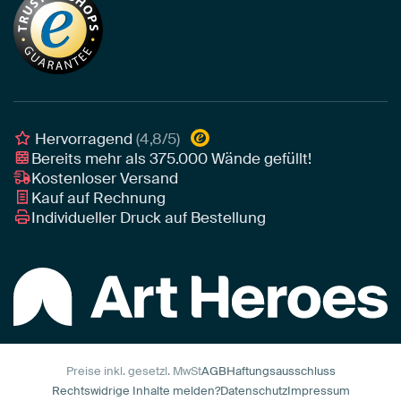
Tapete
Akustik-Tipps
Unser Team
Leinwand
Tipps von unseren Botschaftern
Botschafter
Leinwand für draußen
Individuelle Einrichtungsberatung
Awards und Preise
Poster
Geschäftskunden
Gerahmtes Poster
Interior Designer Programm
Hervorragend
(4,8/5)
Art Heroes App
Bereits mehr als
375.000
Wände gefüllt!
Kostenloser Versand
Kauf auf Rechnung
Individueller Druck auf Bestellung
Preise inkl. gesetzl. MwSt
AGB
Haftungsausschluss
Rechtswidrige Inhalte melden?
Datenschutz
Impressum