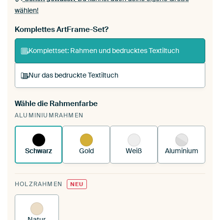
wählen!
Komplettes ArtFrame-Set?
Komplettset: Rahmen und bedrucktes Textiltuch
Nur das bedruckte Textiltuch
Wähle die Rahmenfarbe
Du spannst einen wechselbaren Textiltuch in
ALUMINIUMRAHMEN
deinen vorhandenen ArtFrame™.
So
funktioniert es.
Schwarz
Gold
Weiß
Aluminium
HOLZRAHMEN
NEU
Natur