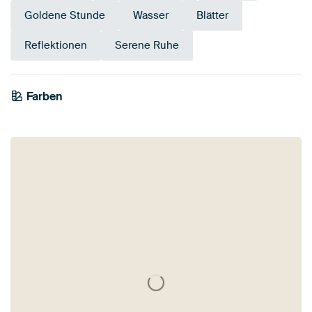
Goldene Stunde
Wasser
Blätter
Reflektionen
Serene Ruhe
Farben
Braun
Gelb
Olivgrün
Taupe
Anthrazit
Bronze
Salbeigrün