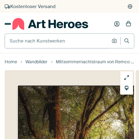
Kauf auf Rechnung
Individueller Druck auf Bestellung
Suche nach Kunstwerken
Suche na
Home
Wandbilder
Mittsommernachtstraum von Remco Lefers