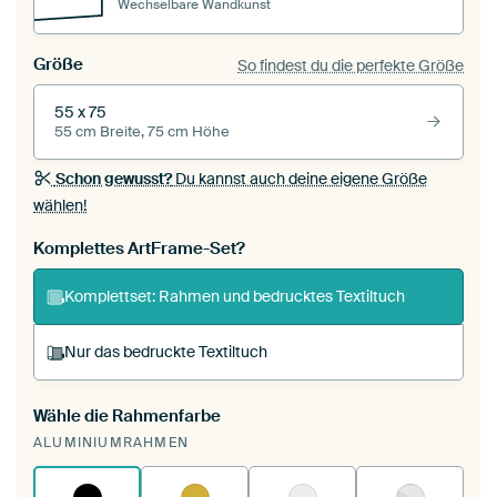
Wechselbare Wandkunst
Größe
So findest du die perfekte Größe
55 x 75
55 cm Breite, 75 cm Höhe
Schon gewusst?
Du kannst auch deine eigene Größe
wählen!
Komplettes ArtFrame-Set?
Komplettset: Rahmen und bedrucktes Textiltuch
Nur das bedruckte Textiltuch
Wähle die Rahmenfarbe
Du spannst einen wechselbaren Textiltuch in
ALUMINIUMRAHMEN
deinen vorhandenen ArtFrame™.
So
funktioniert es.