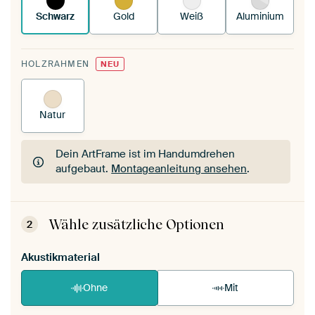
Schwarz
Gold
Weiß
Aluminium
HOLZRAHMEN
NEU
Natur
Dein ArtFrame ist im Handumdrehen
aufgebaut.
Montageanleitung ansehen
.
Dein ArtFrame ist im Handumdrehen
aufgebaut.
Montageanleitung ansehen
.
Wähle zusätzliche Optionen
2
Akustikmaterial
Ohne
Mit