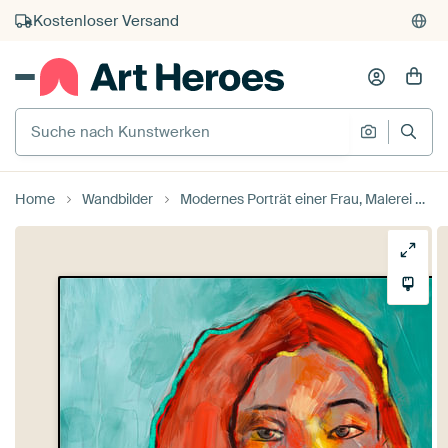
Kauf auf Rechnung
Individueller Druck auf Bestellung
Suche nach Kunstwerken
Suche na
Home
Wandbilder
Modernes Porträt einer Frau, Malerei mit Rot und Blau von Hella Maas