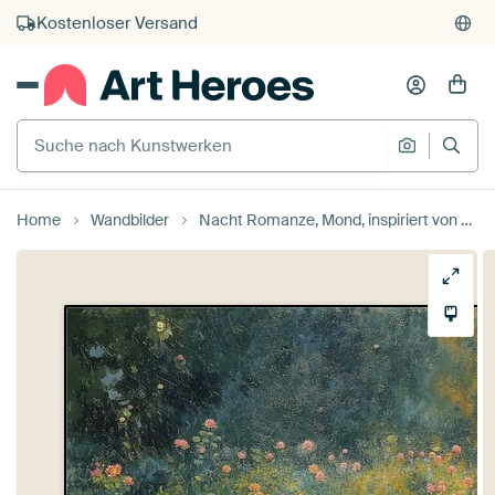
Kauf auf Rechnung
Individueller Druck auf Bestellung
Suche nach Kunstwerken
Suche na
Home
Wandbilder
Nacht Romanze, Mond, inspiriert von Monet von Niklas Maximilian