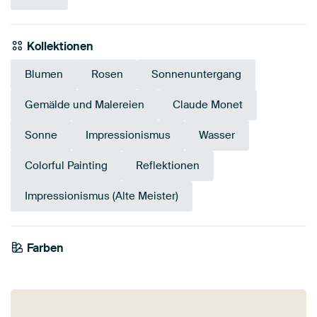
Kollektionen
Blumen
Rosen
Sonnenuntergang
Gemälde und Malereien
Claude Monet
Sonne
Impressionismus
Wasser
Colorful Painting
Reflektionen
Impressionismus (Alte Meister)
Farben
Smaragdgrün
Braun
Teal
Early Dew
Anthrazit
Gold
Beige
Grün
Gelb
Salbeigrün
Blau