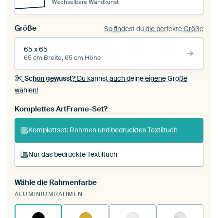
Wechselbare Wandkunst
Größe
So findest du die perfekte Größe
65 x 65
65 cm Breite, 65 cm Höhe
Schon gewusst?
Du kannst auch deine eigene Größe
wählen!
Komplettes ArtFrame-Set?
Komplettset: Rahmen und bedrucktes Textiltuch
Nur das bedruckte Textiltuch
Wähle die Rahmenfarbe
Du spannst einen wechselbaren Textiltuch in
ALUMINIUMRAHMEN
deinen vorhandenen ArtFrame™.
So
funktioniert es.