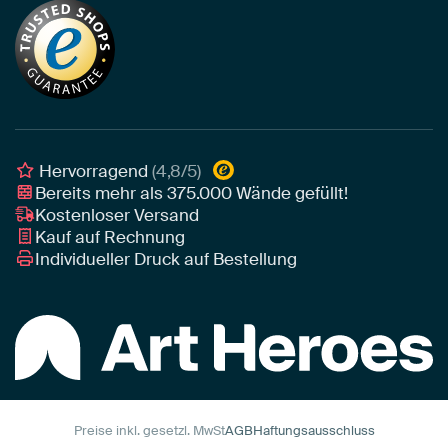
Alu-Dibond
Die richtige Größe bestimmen
Nachhaltigkeit
Tapete
Akustik-Tipps
Unser Team
Leinwand
Tipps von unseren Botschaftern
Botschafter
Leinwand für draußen
Individuelle Einrichtungsberatung
Awards und Preise
Poster
Geschäftskunden
Gerahmtes Poster
Interior Designer Programm
Hervorragend
(4,8/5)
Art Heroes App
Bereits mehr als
375.000
Wände gefüllt!
Kostenloser Versand
Kauf auf Rechnung
Individueller Druck auf Bestellung
Preise inkl. gesetzl. MwSt
AGB
Haftungsausschluss