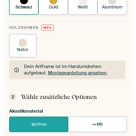
Schwarz
Gold
Weiß
Aluminium
HOLZRAHMEN
NEU
Natur
Dein ArtFrame ist im Handumdrehen
aufgebaut.
Montageanleitung ansehen
.
Dein ArtFrame ist im Handumdrehen
aufgebaut.
Montageanleitung ansehen
.
Wähle zusätzliche Optionen
2
Akustikmaterial
Ohne
Mit