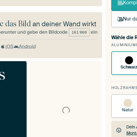
Kompl
Nur da
e das Bild
an deiner Wand wirkt
herunter und gebe den Bildcode
ein
161
960
Wähle die
Du sp
ALUMINIUM
vorh
iOS
Android
Schwar
s
HOLZRAHM
Natur
Dein 
Mont