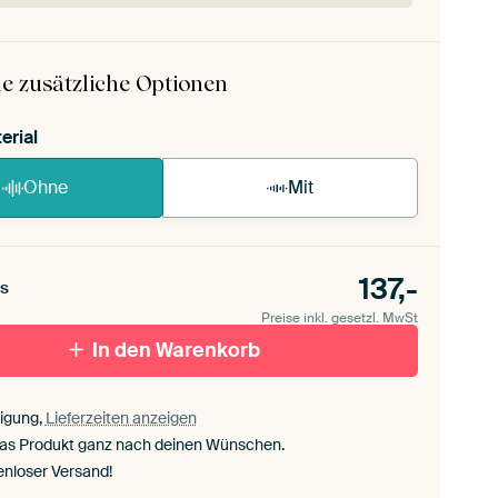
ArtFrame ist im Handumdrehen aufgebaut.
ageanleitung ansehen
.
e zusätzliche Optionen
erial
Ohne
Mit
137,-
s
Preise inkl. gesetzl. MwSt
In den Warenkorb
igung,
Lieferzeiten anzeigen
das Produkt ganz nach deinen Wünschen.
enloser Versand!