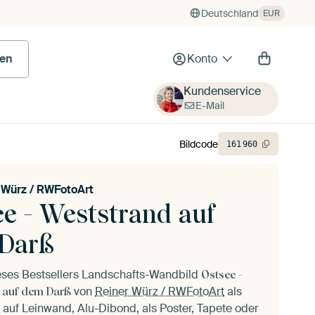
Deutschland
EUR
en
Konto
Kundenservice
E-Mail
Bildcode
161
960
 Würz / RWFotoArt
ee - Weststrand auf
Darß
ieses Bestsellers Landschafts-Wandbild
Ostsee -
von
Reiner Würz / RWFotoArt
als
 auf dem Darß
auf Leinwand, Alu-Dibond, als Poster, Tapete oder