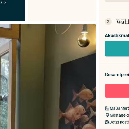
 / 5
Dein 
Mont
Wähl
2
Akustikmat
Gesamtprei
Maßanfert
Gestalte 
Jetzt kost