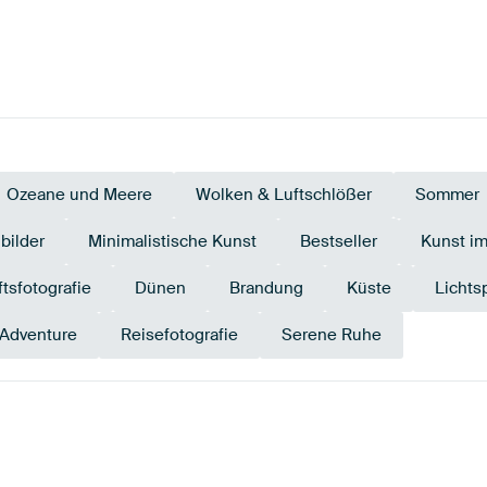
Ozeane und Meere
Wolken & Luftschlößer
Sommer
bilder
Minimalistische Kunst
Bestseller
Kunst i
tsfotografie
Dünen
Brandung
Küste
Lichts
Adventure
Reisefotografie
Serene Ruhe
Beige
Braun
Bronze
Teal
Olivgrü