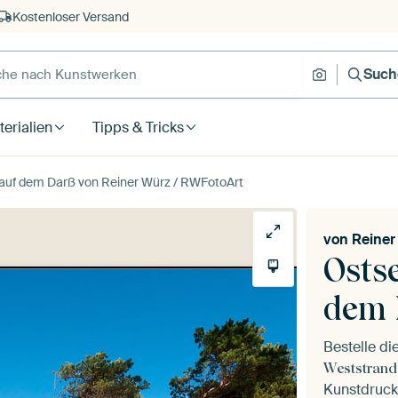
Kostenloser Versand
Such
erialien
Tipps & Tricks
auf dem Darß von Reiner Würz / RWFotoArt
von
Reiner
Osts
dem 
Bestelle d
Weststrand
Kunstdruck 