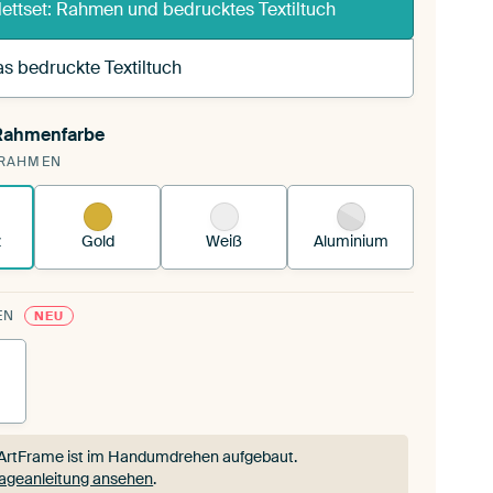
ettset: Rahmen und bedrucktes Textiltuch
s bedruckte Textiltuch
 Rahmenfarbe
annst einen wechselbaren Textiltuch in deinen
RAHMEN
andenen ArtFrame™.
So funktioniert es.
z
Gold
Weiß
Aluminium
EN
NEU
ArtFrame ist im Handumdrehen aufgebaut.
ageanleitung ansehen
.