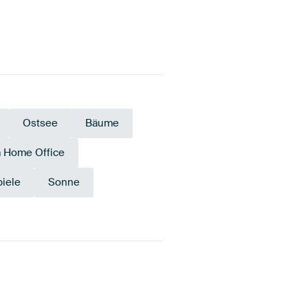
Ostsee
Bäume
m Home Office
piele
Sonne
n
Türkis
Anthrazit