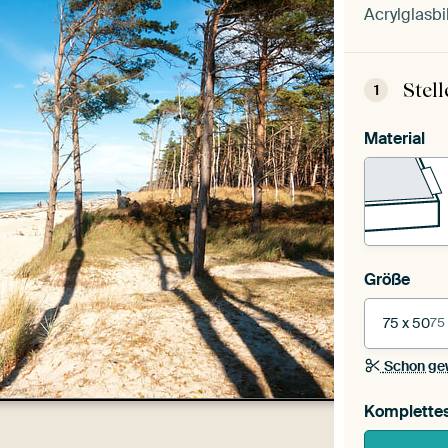
Acrylglasbi
Stel
1
Material
Größe
75 x 50
75
Schon ge
Komplette