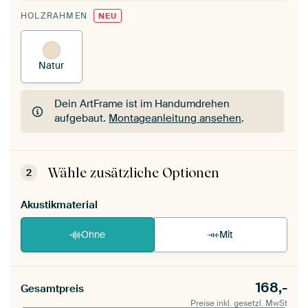
HOLZRAHMEN
NEU
Natur
Dein ArtFrame ist im Handumdrehen
aufgebaut.
Montageanleitung ansehen
.
Dein ArtFrame ist im Handumdrehen
aufgebaut.
Montageanleitung ansehen
.
Wähle zusätzliche Optionen
2
Akustikmaterial
Ohne
Mit
168,-
Gesamtpreis
Preise inkl. gesetzl. MwSt