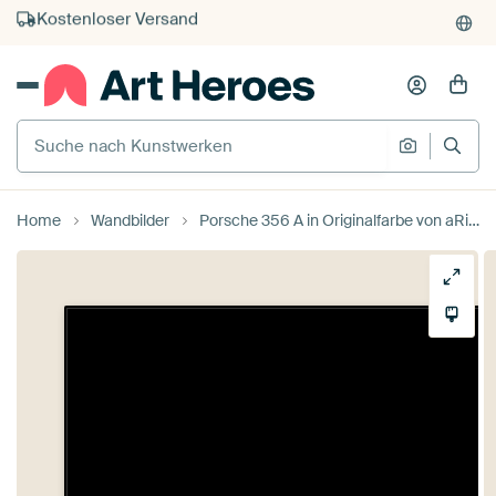
Kauf auf Rechnung
Individueller Druck auf Bestellung
Suche nach Kunstwerken
Suche na
Home
Wandbilder
Porsche 356 A in Originalfarbe von aRi F. Huber