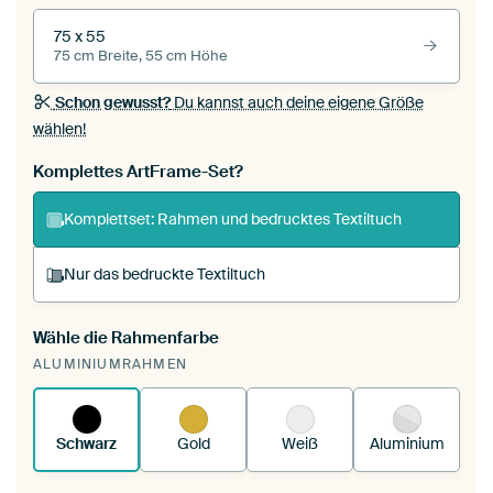
75 x 55
75 cm Breite, 55 cm Höhe
Schon gewusst?
Du kannst auch deine eigene Größe
wählen!
Komplettes ArtFrame-Set?
Komplettset: Rahmen und bedrucktes Textiltuch
Nur das bedruckte Textiltuch
Wähle die Rahmenfarbe
Du spannst einen wechselbaren Textiltuch in
ALUMINIUMRAHMEN
deinen vorhandenen ArtFrame™.
So
funktioniert es.
Schwarz
Gold
Weiß
Aluminium