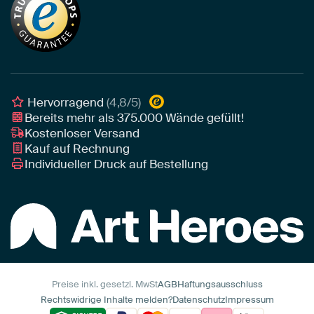
Tapete
Akustik-Tipps
Unser Team
Leinwand
Tipps von unseren Botschaftern
Botschafter
Leinwand für draußen
Individuelle Einrichtungsberatung
Awards und Preise
Poster
Geschäftskunden
Gerahmtes Poster
Interior Designer Programm
Hervorragend
(4,8/5)
Art Heroes App
Bereits mehr als
375.000
Wände gefüllt!
Kostenloser Versand
Kauf auf Rechnung
Individueller Druck auf Bestellung
Preise inkl. gesetzl. MwSt
AGB
Haftungsausschluss
Rechtswidrige Inhalte melden?
Datenschutz
Impressum