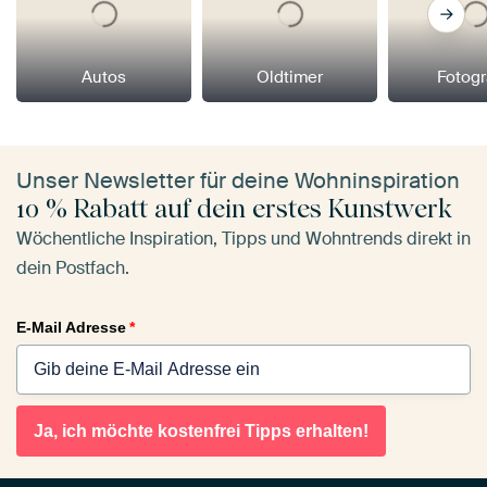
Autos
Oldtimer
Fotogr
Unser Newsletter für deine Wohninspiration
10 % Rabatt auf dein erstes Kunstwerk
Wöchentliche Inspiration, Tipps und Wohntrends direkt in
dein Postfach.
E-Mail Adresse
*
Ja, ich möchte kostenfrei Tipps erhalten!