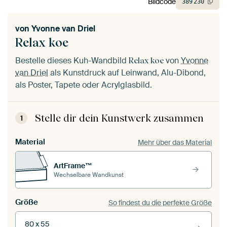
Bildcode
389
230
von
Yvonne van Driel
Relax koe
Bestelle dieses Kuh-Wandbild
von
Yvonne
Relax koe
van Driel
als Kunstdruck auf Leinwand, Alu-Dibond,
als Poster, Tapete oder Acrylglasbild.
Stelle dir dein Kunstwerk zusammen
1
Material
Mehr über das Material
ArtFrame™
Wechselbare Wandkunst
Größe
So findest du die perfekte Größe
80 x 55