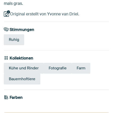
mals gras.
Original erstellt von Yvonne van Driel.
Stimmungen
Ruhig
Kollektionen
Kühe und Rinder
Fotografie
Farm
Bauernhoftiere
Farben
Smaragdgrün
Olivgrün
Grün
Blau
Bronze
Taupe
Braun