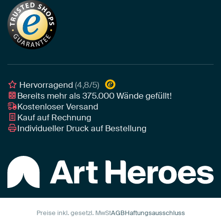
Neuheiten
Alu-Dibond
Die richtige Größe bestimmen
Nachhaltigkeit
Tapete
Akustik-Tipps
Unser Team
Leinwand
Tipps von unseren Botschaftern
Botschafter
Leinwand für draußen
Individuelle Einrichtungsberatung
Awards und Preise
Poster
Geschäftskunden
Gerahmtes Poster
Interior Designer Programm
Hervorragend
(4,8/5)
Art Heroes App
Bereits mehr als
375.000
Wände gefüllt!
Kostenloser Versand
Kauf auf Rechnung
Individueller Druck auf Bestellung
Preise inkl. gesetzl. MwSt
AGB
Haftungsausschluss