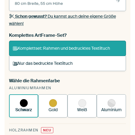
80 cm Breite, 55 cm Höhe
Schon gewusst?
Du kannst auch deine eigene Größe
wählen!
Komplettes ArtFrame-Set?
Komplettset: Rahmen und bedrucktes Textiltuch
Nur das bedruckte Textiltuch
Wähle die Rahmenfarbe
Du spannst einen wechselbaren Textiltuch in
ALUMINIUMRAHMEN
deinen vorhandenen ArtFrame™.
So
funktioniert es.
Schwarz
Gold
Weiß
Aluminium
HOLZRAHMEN
NEU