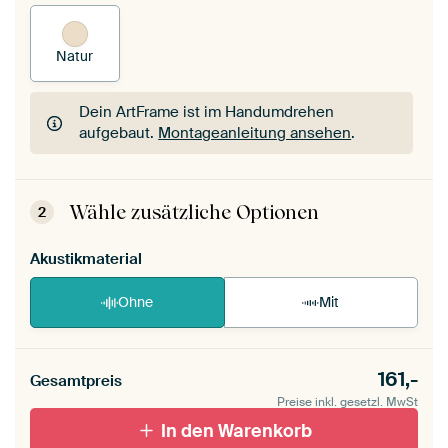
Natur
Dein ArtFrame ist im Handumdrehen
aufgebaut.
Montageanleitung ansehen
.
Dein ArtFrame ist im Handumdrehen
aufgebaut.
Montageanleitung ansehen
.
Wähle zusätzliche Optionen
2
Akustikmaterial
Ohne
Mit
161,-
Gesamtpreis
Preise inkl. gesetzl. MwSt
In den Warenkorb