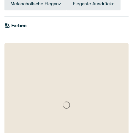
Melancholische Eleganz
Elegante Ausdrücke
Farben
Salbeigrün
Anthrazit
Bronze
Grau
Braun
Beige