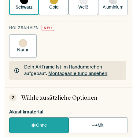
Schwarz
Gold
Weiß
Aluminium
HOLZRAHMEN
NEU
Natur
Dein ArtFrame ist im Handumdrehen
aufgebaut.
Montageanleitung ansehen
.
Dein ArtFrame ist im Handumdrehen
aufgebaut.
Montageanleitung ansehen
.
Wähle zusätzliche Optionen
2
Akustikmaterial
Ohne
Mit