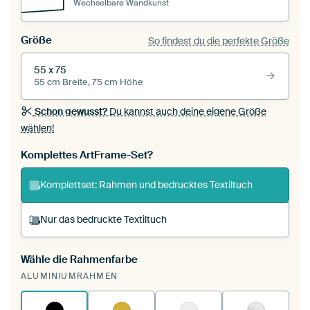
Wechselbare Wandkunst
Größe
So findest du die perfekte Größe
55 x 75
55 cm Breite, 75 cm Höhe
Schon gewusst?
Du kannst auch deine eigene Größe
wählen!
Komplettes ArtFrame-Set?
Komplettset: Rahmen und bedrucktes Textiltuch
Nur das bedruckte Textiltuch
Wähle die Rahmenfarbe
Du spannst einen wechselbaren Textiltuch in
ALUMINIUMRAHMEN
deinen vorhandenen ArtFrame™.
So
funktioniert es.