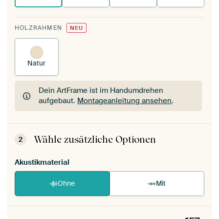
HOLZRAHMEN
NEU
Natur
Dein ArtFrame ist im Handumdrehen
aufgebaut.
Montageanleitung ansehen
.
Dein ArtFrame ist im Handumdrehen
aufgebaut.
Montageanleitung ansehen
.
Wähle zusätzliche Optionen
2
Akustikmaterial
Ohne
Mit