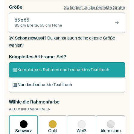
Größe
So findest du die perfekte Größe
85 x 55
85 cm Breite, 55 cm Höhe
Schon gewusst?
Du kannst auch deine eigene Größe
wählen!
Komplettes ArtFrame-Set?
Komplettset: Rahmen und bedrucktes Textiltuch
Nur das bedruckte Textiltuch
Wähle die Rahmenfarbe
Du spannst einen wechselbaren Textiltuch in
ALUMINIUMRAHMEN
deinen vorhandenen ArtFrame™.
So
funktioniert es.
Schwarz
Gold
Weiß
Aluminium