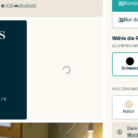
Kompl
iOS
Android
Nur da
s
Wähle die
Du s
ALUMINIUM
vorh
Schwar
HOLZRAHM
 / 5
Natur
Dein
Mont