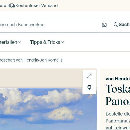
füllt
Kostenloser Versand
e nach Kunstwerken
Suche nach
Such
erialien
Tipps & Tricks
dschaft von Hendrik-Jan Kornelis
von
Hendri
Tosk
Pano
Bestelle d
Panoramal
auf Leinwan