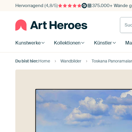
Hervorragend
(4,8/5)
375.000+ Wände ge
Such
Kunstwerke
Kollektionen
Künstler
Mat
Du bist hier:
Home
Wandbilder
Toskana Panoramalan