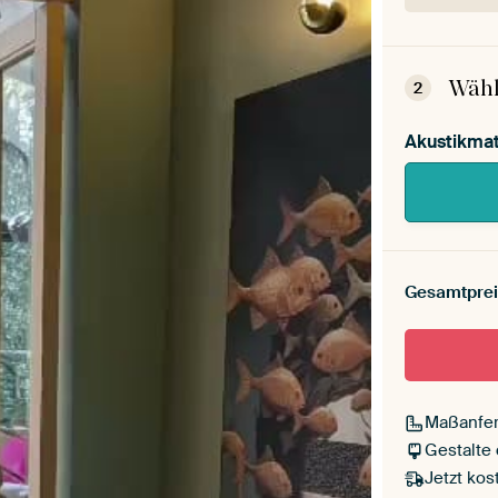
Dein
Mont
Wähl
2
Akustikmat
Gesamtprei
Maßanfer
Gestalte
Jetzt kos