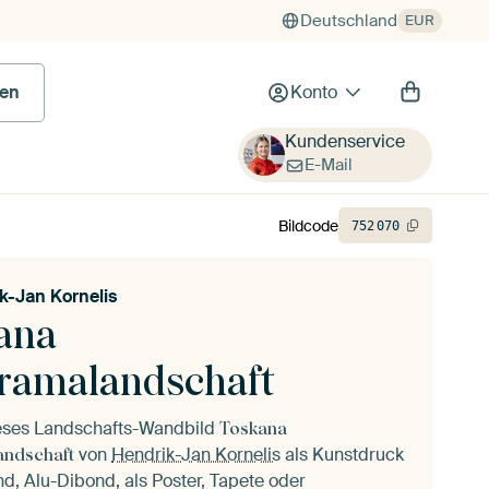
Deutschland
EUR
 Bild
en
Konto
Kundenservice
E-Mail
Bildcode
752
070
k-Jan Kornelis
ana
ramalandschaft
ieses Landschafts-Wandbild
Toskana
von
Hendrik-Jan Kornelis
als Kunstdruck
andschaft
d, Alu-Dibond, als Poster, Tapete oder