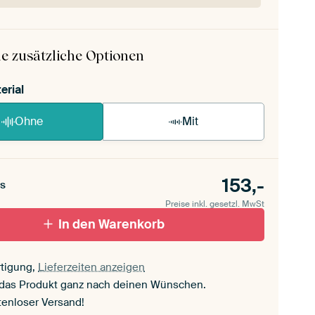
 ArtFrame ist im Handumdrehen aufgebaut.
ageanleitung ansehen
.
e zusätzliche Optionen
erial
Ohne
Mit
153,-
s
Preise inkl. gesetzl. MwSt
In den Warenkorb
tigung,
Lieferzeiten anzeigen
 das Produkt ganz nach deinen Wünschen.
tenloser Versand!