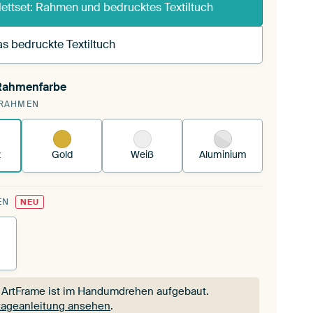
ettset: Rahmen und bedrucktes Textiltuch
s bedruckte Textiltuch
 Rahmenfarbe
pannst einen wechselbaren Textiltuch in deinen
RAHMEN
andenen ArtFrame™.
So funktioniert es.
z
Gold
Weiß
Aluminium
EN
NEU
 ArtFrame ist im Handumdrehen aufgebaut.
ageanleitung ansehen
.