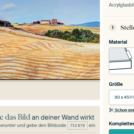
Acrylglasbi
Stel
1
Material
Größe
90 x 45
90
Schon ge
e das Bild
an deiner Wand wirkt
Komplette
herunter und gebe den Bildcode
ein
752
070