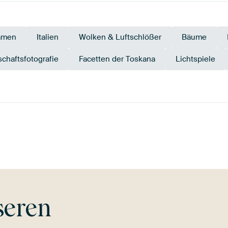
amen
Italien
Wolken & Luftschlößer
Bäume
chaftsfotografie
Facetten der Toskana
Lichtspiele
Mauve
Bronze
Gold
Braun
seren