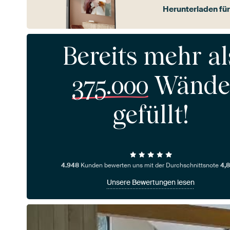
Herunterladen für
Bereits mehr al
375.000
Wände
gefüllt!
4.948
Kunden bewerten uns mit der Durchschnittsnote
4,8
Unsere Bewertungen lesen