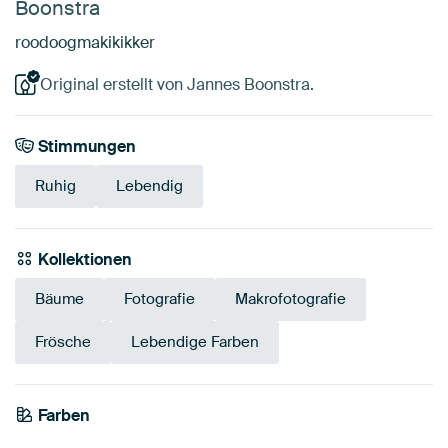
Boonstra
roodoogmakikikker
Original erstellt von Jannes Boonstra.
Stimmungen
Ruhig
Lebendig
Kollektionen
Bäume
Fotografie
Makrofotografie
Frösche
Lebendige Farben
Farben
Bronze
Braun
Smaragdgrün
Gold
Grün
Olivgrün