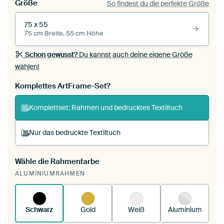
Größe
So findest du die perfekte Größe
75 x 55
75 cm Breite, 55 cm Höhe
Schon gewusst?
Du kannst auch deine eigene Größe
wählen!
Komplettes ArtFrame-Set?
Komplettset: Rahmen und bedrucktes Textiltuch
Nur das bedruckte Textiltuch
Wähle die Rahmenfarbe
Du spannst einen wechselbaren Textiltuch in
ALUMINIUMRAHMEN
deinen vorhandenen ArtFrame™.
So
funktioniert es.
Schwarz
Gold
Weiß
Aluminium