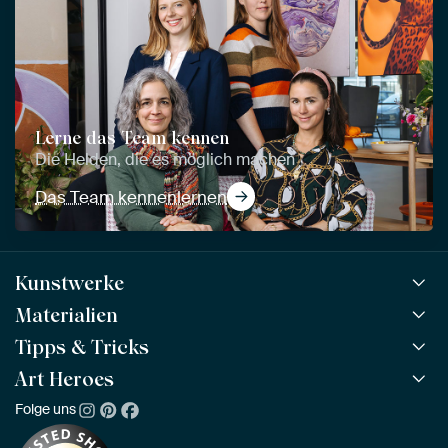
Lerne das Team kennen
Die Helden, die es möglich machen
Das Team kennenlernen
Kunstwerke
Materialien
Alle Kunstwerke
Alle Kollektionen
Tipps & Tricks
ArtFrame™
BELIEBT
Alle Künstler
ArtFrame™ aus Holz
Art Heroes
ArtFinder
NEU
Bestseller
Acrylglas
So findest du dein Kunstwerk
Folge uns
Über uns
Neuheiten
Alu-Dibond
Die richtige Größe bestimmen
Nachhaltigkeit