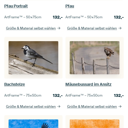
Pfau Portrait
Pfau
132,-
132,-
ArtFrame™ –
50×75
cm
ArtFrame™ –
50×75
cm
Größe & Material selbst wählen
Größe & Material selbst wählen
Bachstelze
Mäusebussard im Ansitz
132,-
132,-
ArtFrame™ –
75×50
cm
ArtFrame™ –
75×50
cm
Größe & Material selbst wählen
Größe & Material selbst wählen