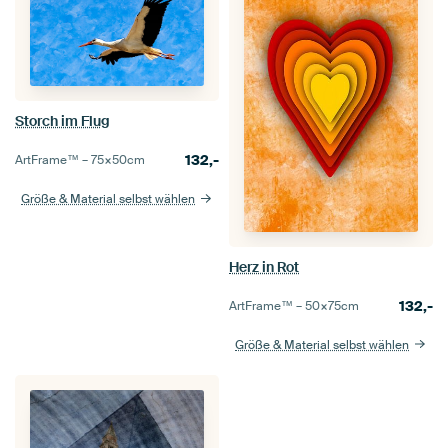
Storch im Flug
132,-
ArtFrame™ –
75×50
cm
Größe & Material selbst wählen
Herz in Rot
132,-
ArtFrame™ –
50×75
cm
Größe & Material selbst wählen