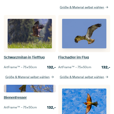
Größe & Material selbst wählen
Schwarzmilan in Tiefflug
Fischadler im Flug
132,-
132,-
ArtFrame™ –
75×50
cm
ArtFrame™ –
75×50
cm
Größe & Material selbst wählen
Größe & Material selbst wählen
Bienenfresser
132,-
ArtFrame™ –
75×50
cm