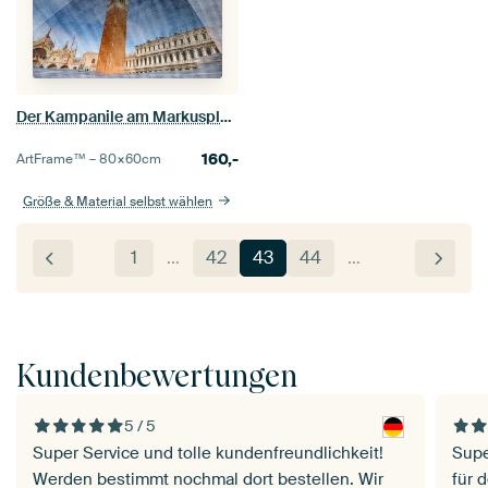
Der Kampanile am Markusplatz
160,-
ArtFrame™ –
80×60
cm
Größe & Material selbst wählen
1
…
42
43
44
…
Kundenbewertungen
5 / 5
Super Service und tolle kundenfreundlichkeit!
Supe
Werden bestimmt nochmal dort bestellen. Wir
für 