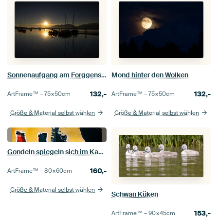
Sonnenaufgang am Forggensee
Mond hinter den Wolken
132,-
132,-
ArtFrame™ –
75×50
cm
ArtFrame™ –
75×50
cm
Größe & Material selbst wählen
Größe & Material selbst wählen
Gondeln spiegeln sich im Kanal
160,-
ArtFrame™ –
80×60
cm
Größe & Material selbst wählen
Schwan Küken
153,-
ArtFrame™ –
90×45
cm