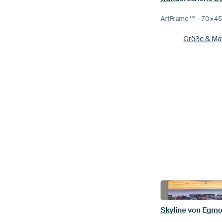
ArtFrame™ –
70×4
Größe & Mat
Skyline von Egm