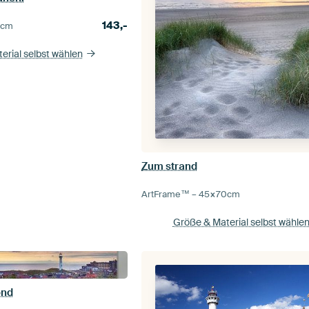
143,-
5
cm
erial selbst wählen
Zum strand
ArtFrame™ –
45×70
cm
Größe & Material selbst wähle
ond