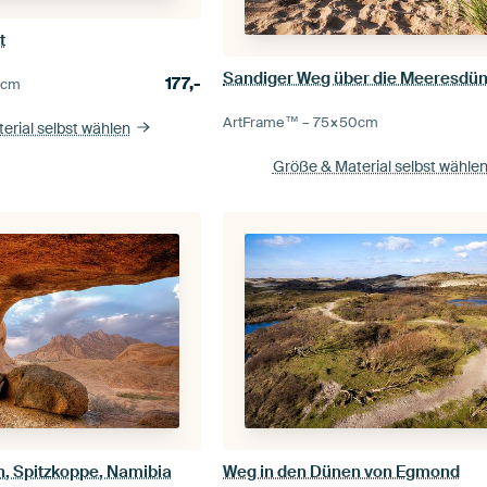
t
Sandiger Weg über die Meeresdü
177,-
5
cm
ArtFrame™ –
75×50
cm
erial selbst wählen
Größe & Material selbst wähle
n, Spitzkoppe, Namibia
Weg in den Dünen von Egmond