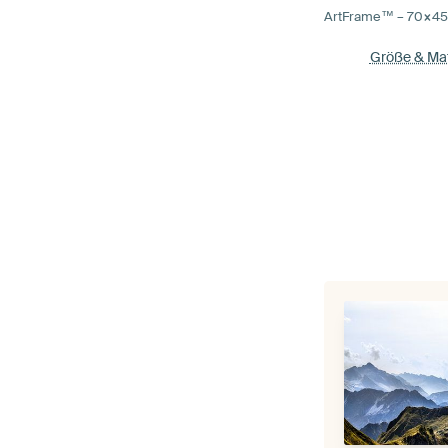
ArtFrame™ –
70×4
Größe & Mat