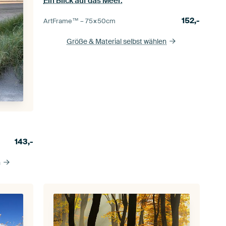
Ein Blick auf das Meer.
152,-
ArtFrame™ –
75×50
cm
Größe & Material selbst wählen
143,-
n