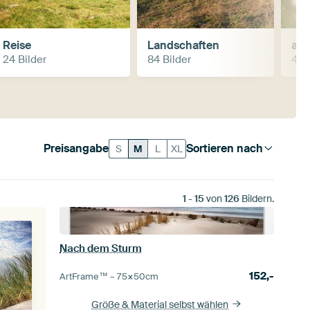
Reise
Landschaften
aer
24 Bilder
84 Bilder
4 Bi
Preisangabe
Sortieren nach
S
M
L
XL
1
-
15
von
126
Bildern.
Nach dem Sturm
152,-
ArtFrame™ –
75×50
cm
Größe & Material selbst wählen