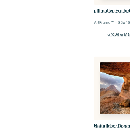
ultimative Freihei
ArtFrame™ –
85×4
Größe & Mat
Natürlicher Boge