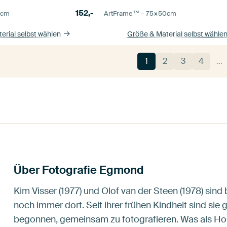
152,-
0
cm
ArtFrame™ –
75×50
cm
erial selbst wählen
Größe & Material selbst wähle
1
2
3
4
…
Über Fotografie Egmond
Kim Visser (1977) und Olof van der Steen (1978) si
noch immer dort. Seit ihrer frühen Kindheit sind sie
begonnen, gemeinsam zu fotografieren. Was als Ho