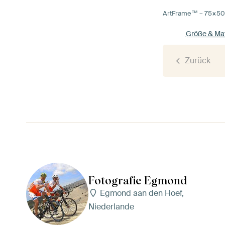
ArtFrame™ –
75×5
Größe & Mat
Zurück
Fotografie Egmond
Egmond aan den Hoef,
Niederlande