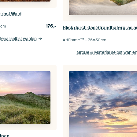
erbst Wald
176,-
5
cm
erial selbst wählen
ArtFrame™ –
75×50
cm
Größe & Material selbst wähle
ünen.