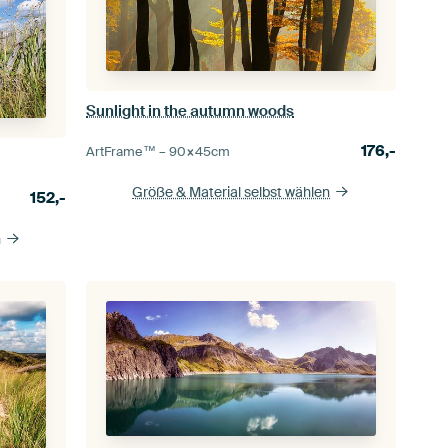
Sunlight in the autumn woods
176,-
ArtFrame™ –
90×45
cm
Größe & Material selbst wählen
152,-
n