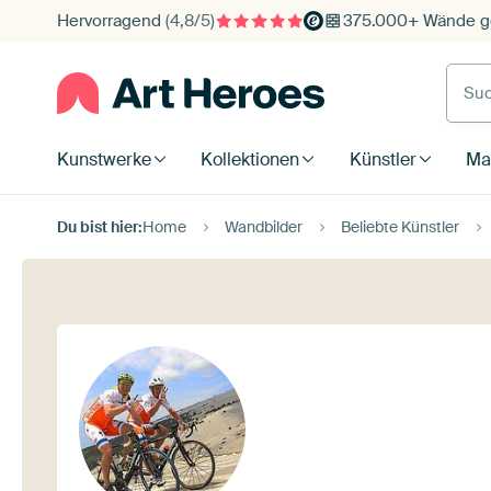
Hervorragend
(4,8/5)
375.000+ Wände ge
Such
Kunstwerke
Kollektionen
Künstler
Mat
Du bist hier:
Home
Wandbilder
Beliebte Künstler