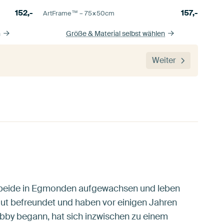
152,-
157,-
ArtFrame™ –
75×50
cm
n
Größe & Material selbst wählen
Weiter
nd beide in Egmonden aufgewachsen und leben
 gut befreundet und haben vor einigen Jahren
bby begann, hat sich inzwischen zu einem