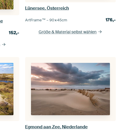
Lünersee, Österreich
176,-
ArtFrame™ –
90×45
cm
ne
Größe & Material selbst wählen
152,-
n
Egmond aan Zee, Niederlande