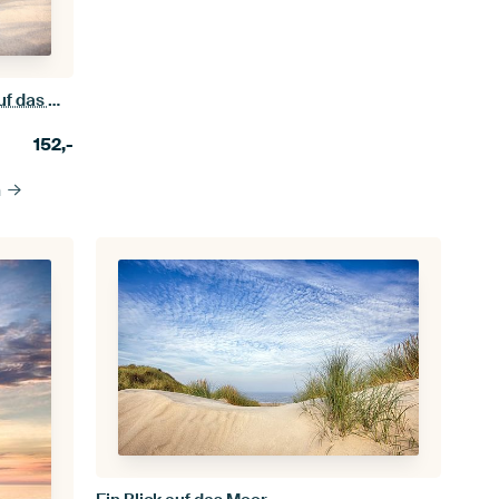
Blick durch das Strandhafergras auf das Meer
152,-
n