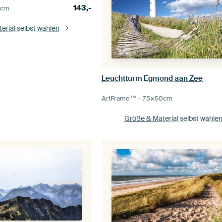
143,-
5
cm
erial selbst wählen
Leuchtturm Egmond aan Zee
ArtFrame™ –
75×50
cm
Größe & Material selbst wähle