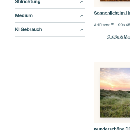
Stilrichtung
Sonnenlicht im H
Medium
ArtFrame™ –
90×4
KI Gebrauch
Größe & Mat
wunderschöne D