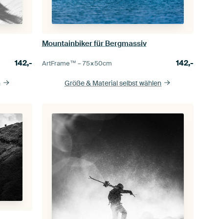
Mountainbiker für Bergmassiv
142,-
142,-
ArtFrame™ –
75×50
cm
n
Größe & Material selbst wählen