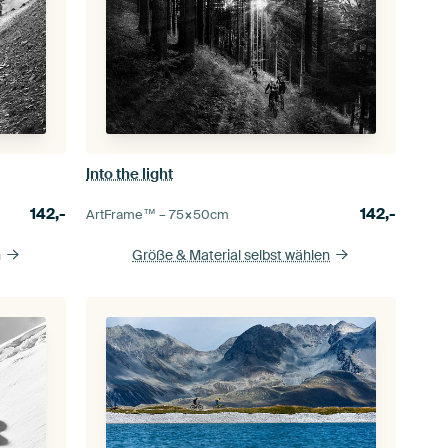
Into the light
142,-
142,-
ArtFrame™ –
75×50
cm
n
Größe & Material selbst wählen