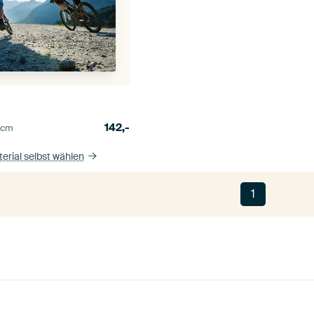
142,-
0
cm
erial selbst wählen
1