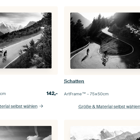
Schatten
142,-
0
cm
ArtFrame™ –
75×50
cm
erial selbst wählen
Größe & Material selbst wähle