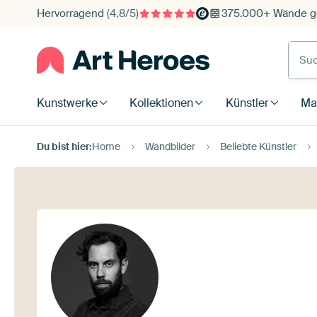
Hervorragend
(4,8/5)
375.000+ Wände ge
Such
Kunstwerke
Kollektionen
Künstler
Mat
Du bist hier:
Home
Wandbilder
Beliebte Künstler