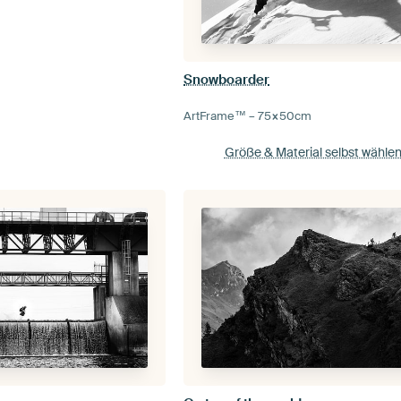
Snowboarder
ArtFrame™ –
75×50
cm
Größe & Material selbst wähle