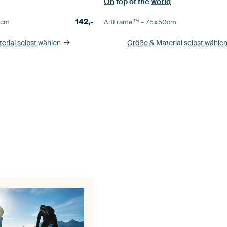
On top of the world
142,-
0
cm
ArtFrame™ –
75×50
cm
erial selbst wählen
Größe & Material selbst wähle