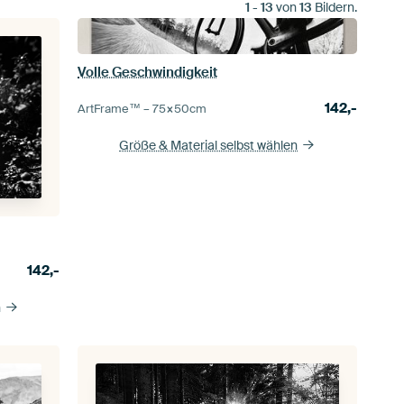
1
-
13
von
13
Bildern.
Volle Geschwindigkeit
142,-
ArtFrame™ –
75×50
cm
Größe & Material selbst wählen
142,-
n