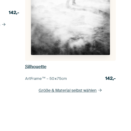
142,-
n
Silhouette
142,-
ArtFrame™ –
50×75
cm
Größe & Material selbst wählen