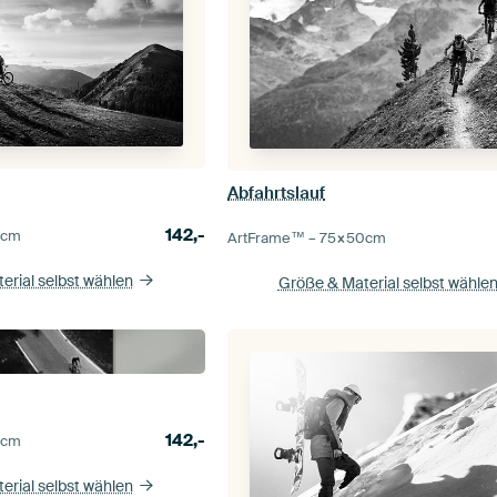
Abfahrtslauf
142,-
0
cm
ArtFrame™ –
75×50
cm
erial selbst wählen
Größe & Material selbst wähle
142,-
5
cm
erial selbst wählen