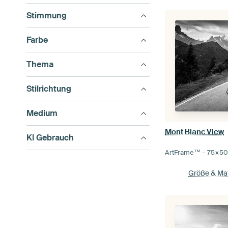
Stimmung
Farbe
Thema
Stilrichtung
Medium
Mont Blanc View
KI Gebrauch
ArtFrame™ –
75×5
Größe & Mat