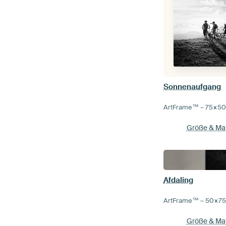
Sonnenaufgang
ArtFrame™ –
75×5
Größe & Mat
Afdaling
ArtFrame™ –
50×7
Größe & Mat