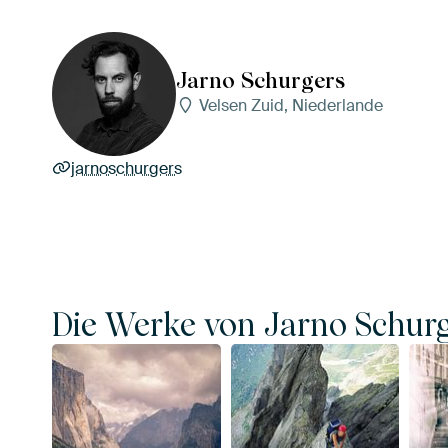
Jarno Schurgers
Velsen Zuid, Niederlande
jarnoschurgers
Die Werke von Jarno Schur