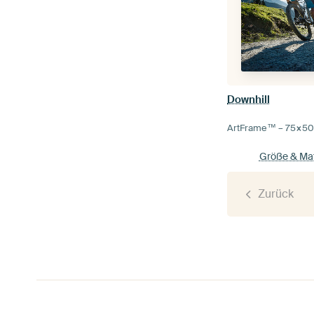
Downhill
ArtFrame™ –
75×5
Größe & Mat
Zurück