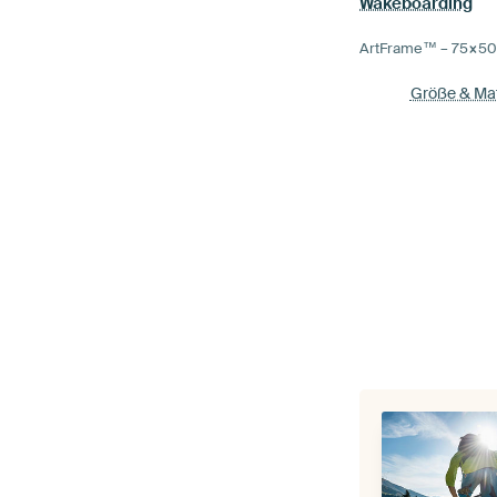
Wakeboarding
ArtFrame™ –
75×5
Größe & Mat