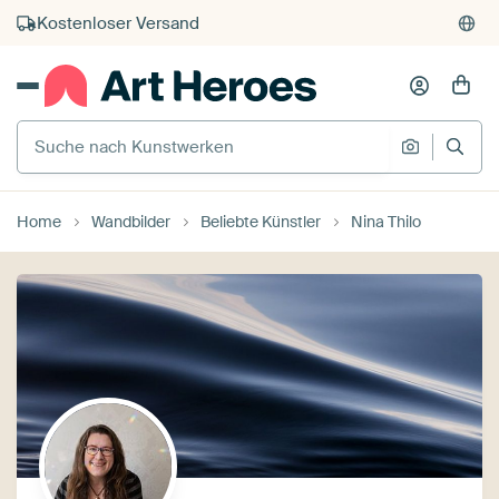
Kauf auf Rechnung
Individueller Druck auf Bestellung
Suche nach Kunstwerken
Suche na
Home
Wandbilder
Beliebte Künstler
Nina Thilo