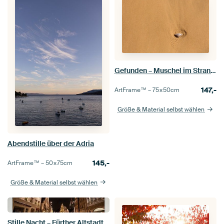
Gefunden – Muschel im Strandsand
147,-
ArtFrame™ –
75×50
cm
Größe & Material selbst wählen
Abendstille über der Adria
145,-
ArtFrame™ –
50×75
cm
Größe & Material selbst wählen
Stille Nacht – Fürther Altstadt im Advent