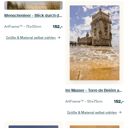
Menschenleer – Blick durch die Dünen
152,-
ArtFrame™ –
75×50
cm
Größe & Material selbst wählen
Im Wasser – Torre de Belém aus der Froschperspektive
152,-
ArtFrame™ –
50×75
cm
Größe & Material selbst wählen