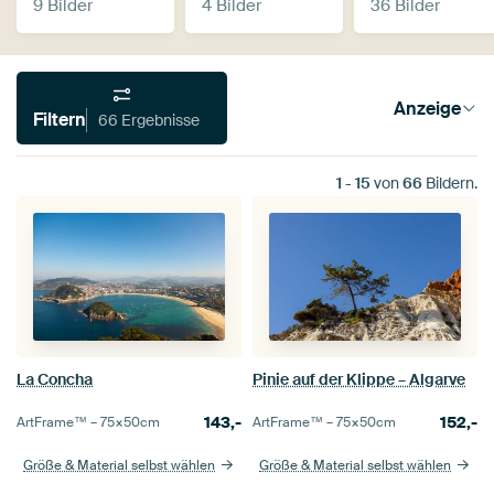
9 Bilder
4 Bilder
36 Bilder
Anzeige
Filtern
66 Ergebnisse
1
-
15
von
66
Bildern.
La Concha
Pinie auf der Klippe – Algarve
143,-
152,-
ArtFrame™ –
75×50
cm
ArtFrame™ –
75×50
cm
Größe & Material selbst wählen
Größe & Material selbst wählen