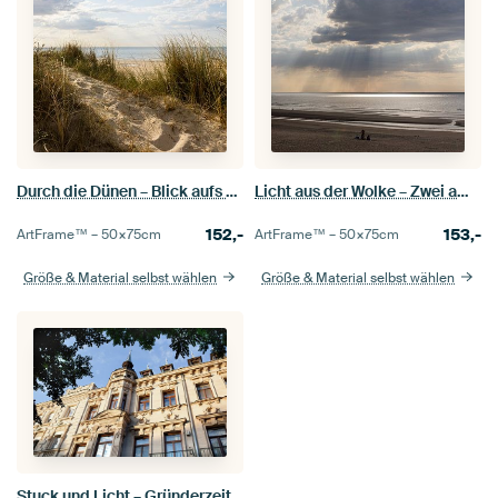
Durch die Dünen – Blick aufs Meer
Licht aus der Wolke – Zwei am Strand
152,-
153,-
ArtFrame™ –
50×75
cm
ArtFrame™ –
50×75
cm
Größe & Material selbst wählen
Größe & Material selbst wählen
Stuck und Licht – Gründerzeit in Fürth