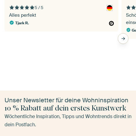
5 / 5
Alles perfekt
Schö
eins
Tjark R.
Ge
Unser Newsletter für deine Wohninspiration
10 % Rabatt auf dein erstes Kunstwerk
Wöchentliche Inspiration, Tipps und Wohntrends direkt in
dein Postfach.