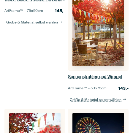
145,-
ArtFrame™ –
75×50
cm
Größe & Material selbst wählen
Sonnenstrahlen und Wimpel
143,-
ArtFrame™ –
50×75
cm
Größe & Material selbst wählen