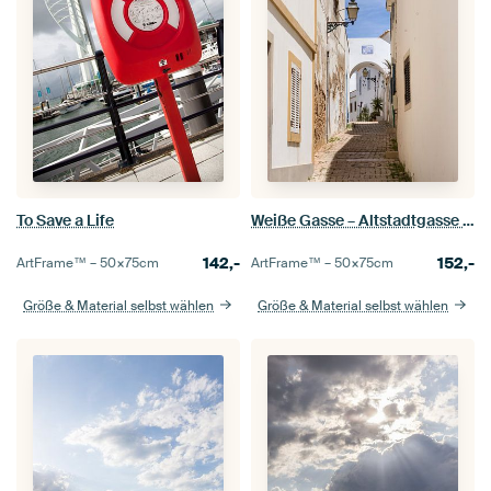
To Save a Life
Weiße Gasse – Altstadtgasse in der Algarve
142,-
152,-
ArtFrame™ –
50×75
cm
ArtFrame™ –
50×75
cm
Größe & Material selbst wählen
Größe & Material selbst wählen