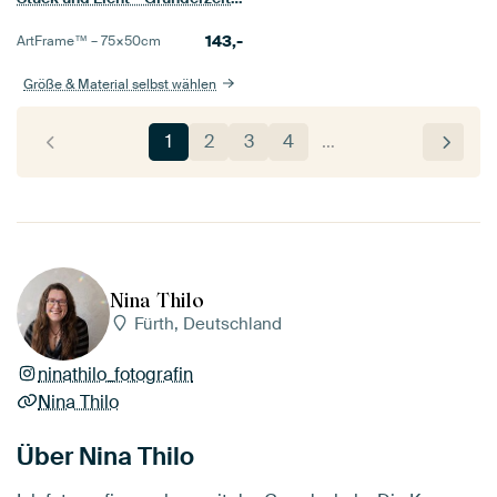
143,-
ArtFrame™ –
75×50
cm
Größe & Material selbst wählen
1
2
3
4
…
Nina Thilo
Fürth, Deutschland
ninathilo_fotografin
Nina Thilo
Über Nina Thilo