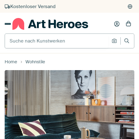
Kauf auf Rechnung
Individueller Druck auf Bestellung
Suche nach Kunstwerken
Suche na
Home
Wohnstile