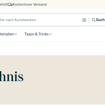
füllt
Kostenloser Versand
e nach Kunstwerken
Suche nach
Such
erialien
Tipps & Tricks
hnis