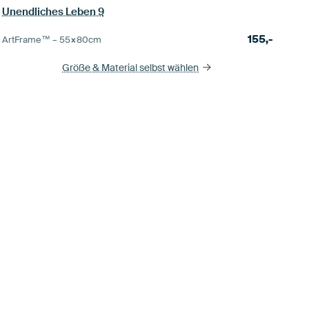
Unendliches Leben 9
155,-
ArtFrame™ –
55×80
cm
Größe & Material selbst wählen