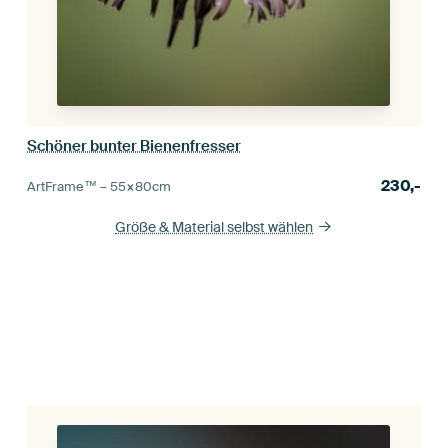
Schöner bunter Bienenfresser
230,-
ArtFrame™ –
55×80
cm
Größe & Material selbst wählen