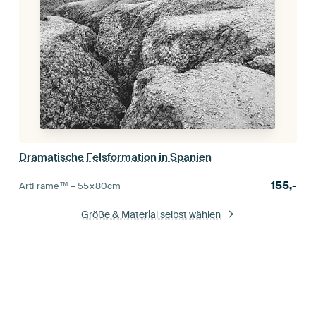
Dramatische Felsformation in Spanien
155,-
ArtFrame™ –
55×80
cm
Größe & Material selbst wählen