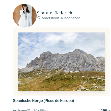
Simone Diederich
Amersfoort, Niederlande
Spanische Berge (Picos de Europa)
155,-
ArtFrame™ –
80×55
cm