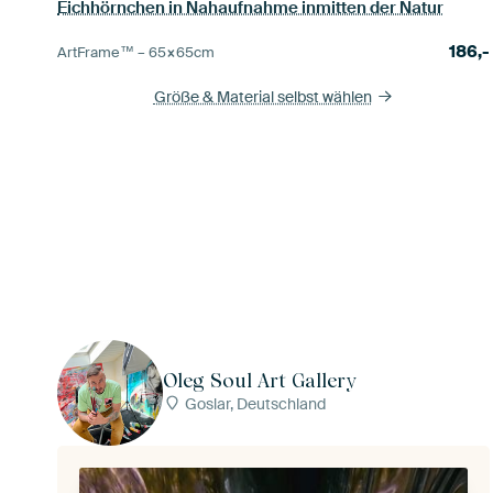
Eichhörnchen in Nahaufnahme inmitten der Natur
186,-
ArtFrame™ –
65×65
cm
Größe & Material selbst wählen
Oleg Soul Art Gallery
Goslar, Deutschland