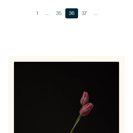
1
…
35
36
37
…