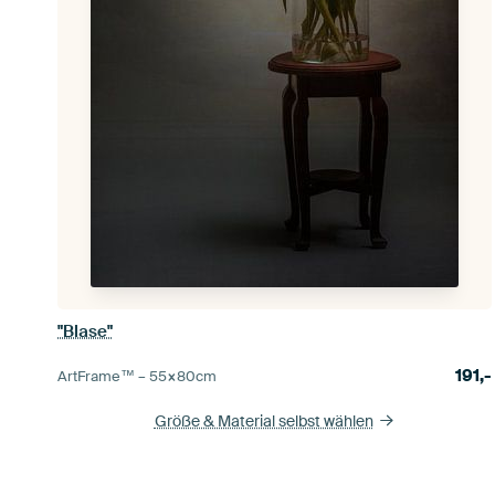
"Blase"
191,-
ArtFrame™ –
55×80
cm
Größe & Material selbst wählen