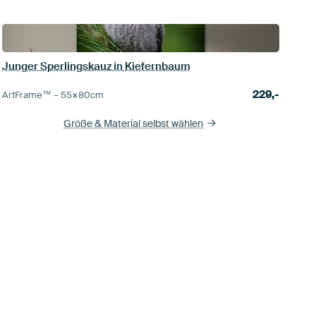
Junger Sperlingskauz in Kiefernbaum
229,-
ArtFrame™ –
55×80
cm
Größe & Material selbst wählen