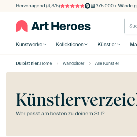
Hervorragend
(4,8/5)
375.000+ Wände ge
Such
Kunstwerke
Kollektionen
Künstler
Mat
Du bist hier:
Home
Wandbilder
Alle Künstler
Künstlerverzeic
Wer passt am besten zu deinem Stil?