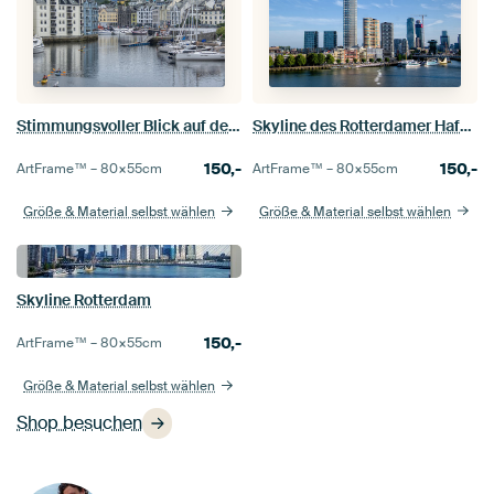
Skyline des Rotterdamer Hafens
Stimmungsvoller Blick auf den Hafen
150,-
150,-
ArtFrame™ –
80×55
cm
ArtFrame™ –
80×55
cm
Größe & Material selbst wählen
Größe & Material selbst wählen
Skyline Rotterdam
150,-
ArtFrame™ –
80×55
cm
Größe & Material selbst wählen
Shop besuchen