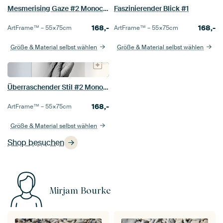
Mesmerising Gaze #2 Monochrom
Faszinierender Blick #1
168,-
168,-
ArtFrame™ –
55×75
cm
ArtFrame™ –
55×75
cm
Größe & Material selbst wählen
Größe & Material selbst wählen
Überraschender Stil #2 Monochrom
168,-
ArtFrame™ –
55×75
cm
Größe & Material selbst wählen
Shop besuchen
Mirjam Bourke