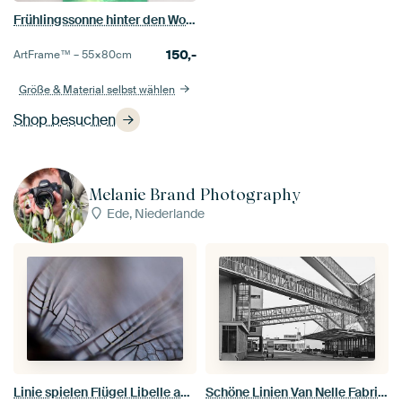
Frühlingssonne hinter den Wolken
150,-
ArtFrame™ –
55×80
cm
Größe & Material selbst wählen
Shop besuchen
Melanie Brand Photography
Ede, Niederlande
Linie spielen Flügel Libelle abstrakt.
Schöne Linien Van Nelle Fabrik Rotterdam.