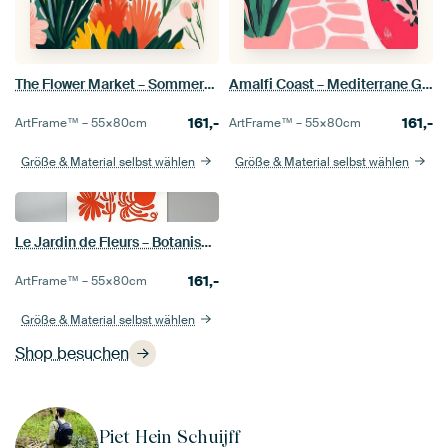
The Flower Market – Sommermorgen im Blütenmeer
Amalfi Coast – Mediterrane Gasse Illustration
161,-
161,-
ArtFrame™ –
55×80
cm
ArtFrame™ –
55×80
cm
Größe & Material selbst wählen
Größe & Material selbst wählen
Le Jardin de Fleurs – Botanisches Blumen Poster
161,-
ArtFrame™ –
55×80
cm
Größe & Material selbst wählen
Shop besuchen
Piet Hein Schuijff