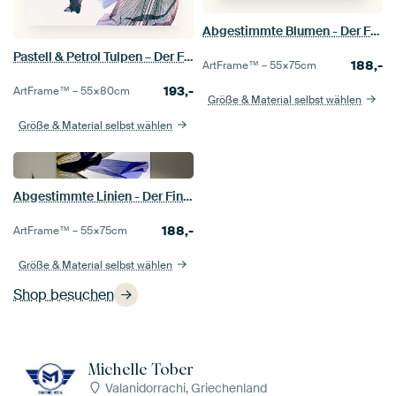
Abgestimmte Blumen - Der Fingerabdruck der Blätter
Pastell & Petrol Tulpen – Der Fingerabdruck der Blätter
188,-
ArtFrame™ –
55×75
cm
193,-
ArtFrame™ –
55×80
cm
Größe & Material selbst wählen
Größe & Material selbst wählen
Abgestimmte Linien - Der Fingerabdruck der Blätter
188,-
ArtFrame™ –
55×75
cm
Größe & Material selbst wählen
Shop besuchen
Michelle Tober
Valanidorrachi, Griechenland