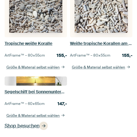
Tropische weiße Koralle
Weiße tropische Korallen am Strand
155,-
155,-
ArtFrame™ –
80×55
cm
ArtFrame™ –
80×55
cm
Größe & Material selbst wählen
Größe & Material selbst wählen
Segelschiff bei Sonnenuntergang
147,-
ArtFrame™ –
60×65
cm
Größe & Material selbst wählen
Shop besuchen