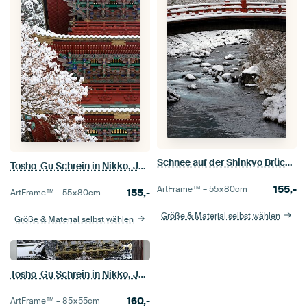
Schnee auf der Shinkyo Brücke in Nikko, Japan
Tosho-Gu Schrein in Nikko, Japan, im Winter
155,-
ArtFrame™ –
55×80
cm
155,-
ArtFrame™ –
55×80
cm
Größe & Material selbst wählen
Größe & Material selbst wählen
Tosho-Gu Schrein in Nikko, Japan, im Winter
160,-
ArtFrame™ –
85×55
cm