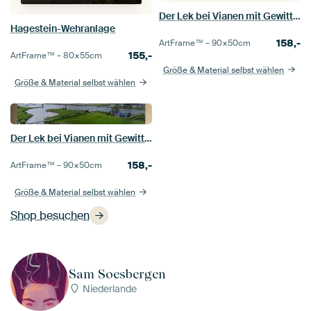
Der Lek bei Vianen mit Gewitter draußen
Hagestein-Wehranlage
158,-
ArtFrame™ –
90×50
cm
155,-
ArtFrame™ –
80×55
cm
Größe & Material selbst wählen
Größe & Material selbst wählen
Der Lek bei Vianen mit Gewitter draußen
158,-
ArtFrame™ –
90×50
cm
Größe & Material selbst wählen
Shop besuchen
Sam Soesbergen
Niederlande