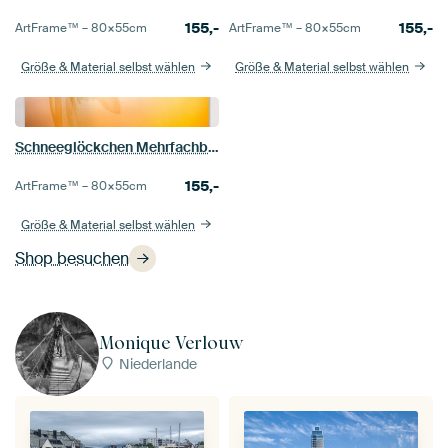
155,-
155,-
ArtFrame™ –
80×55
cm
ArtFrame™ –
80×55
cm
Größe & Material selbst wählen
Größe & Material selbst wählen
Schneeglöckchen Mehrfachbelichtung.
155,-
ArtFrame™ –
80×55
cm
Größe & Material selbst wählen
Shop besuchen
Monique Verlouw
Niederlande