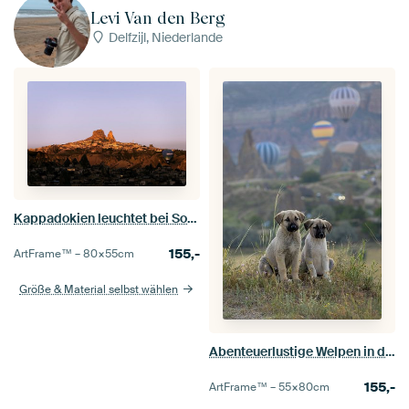
Levi Van den Berg
Delfzijl, Niederlande
Kappadokien leuchtet bei Sonnenaufgang golden
155,-
ArtFrame™ –
80×55
cm
Größe & Material selbst wählen
Abenteuerlustige Welpen in der türkischen Landschaft
155,-
ArtFrame™ –
55×80
cm