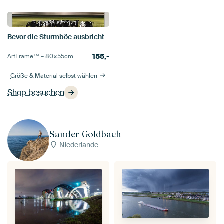
Bevor die Sturmböe ausbricht
155,-
ArtFrame™ –
80×55
cm
Größe & Material selbst wählen
Shop besuchen
Sander Goldbach
Niederlande