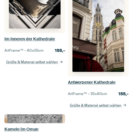
Im Inneren der Kathedrale
155,-
ArtFrame™ –
80×55
cm
Größe & Material selbst wählen
Antwerpener Kathedrale
155,-
ArtFrame™ –
55×80
cm
Größe & Material selbst wählen
Kamele im Oman