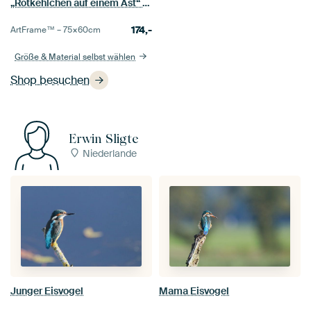
„Rotkehlchen auf einem Ast“ im Pointillismus
174,-
ArtFrame™ –
75×60
cm
Größe & Material selbst wählen
Shop besuchen
Erwin Sligte
Niederlande
Junger Eisvogel
Mama Eisvogel