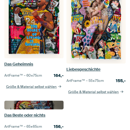
Das Geheimnis
Liebesgeschichte
164,-
ArtFrame™ –
60×75
cm
155,-
ArtFrame™ –
55×75
cm
Größe & Material selbst wählen
Größe & Material selbst wählen
Das Beste oder nichts
156,-
ArtFrame™ –
65×65
cm