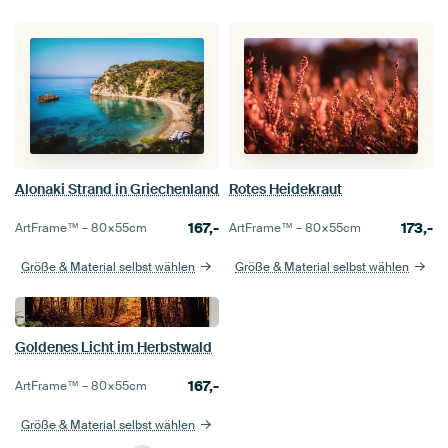
Alonaki Strand in Griechenland
Rotes Heidekraut
167,-
173,-
ArtFrame™ –
80×55
cm
ArtFrame™ –
80×55
cm
Größe & Material selbst wählen
Größe & Material selbst wählen
Goldenes Licht im Herbstwald
167,-
ArtFrame™ –
80×55
cm
Größe & Material selbst wählen