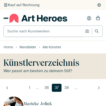
Individueller Druck auf Bestellung
Suche nach Kunstwerken
Suche na
Home
Wandbilder
Alle Künstler
Künstlerverzeichnis
Wer passt am besten zu deinem Stil?
1
…
36
37
38
…
Marieke Jolink