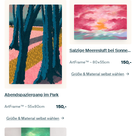
Salzige Meeresluft bei Sonnenuntergang
150,-
ArtFrame™ –
80×55
cm
Größe & Material selbst wählen
Abendspaziergang im Park
150,-
ArtFrame™ –
55×80
cm
Größe & Material selbst wählen