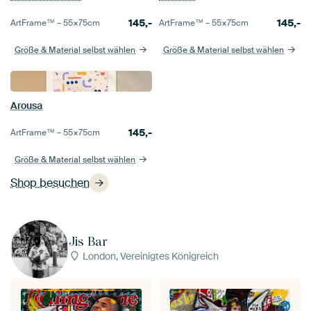
145,-
145,-
ArtFrame™ –
55×75
cm
ArtFrame™ –
55×75
cm
Größe & Material selbst wählen
Größe & Material selbst wählen
Arousa
145,-
ArtFrame™ –
55×75
cm
Größe & Material selbst wählen
Shop besuchen
Jis Bar
London, Vereinigtes Königreich