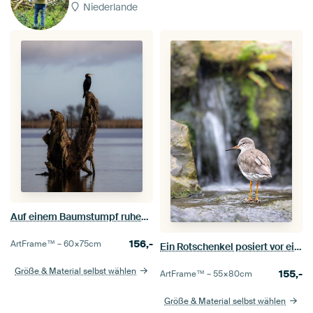
Niederlande
Auf einem Baumstumpf ruhender Kormoran
156,-
ArtFrame™ –
60×75
cm
Ein Rotschenkel posiert vor einem Wasserfall
Größe & Material selbst wählen
155,-
ArtFrame™ –
55×80
cm
Größe & Material selbst wählen