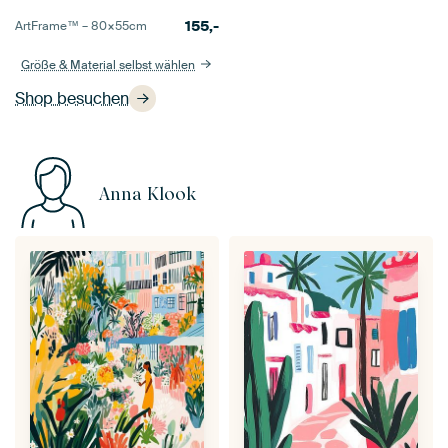
155,-
ArtFrame™ –
80×55
cm
Größe & Material selbst wählen
Shop besuchen
Anna Klook