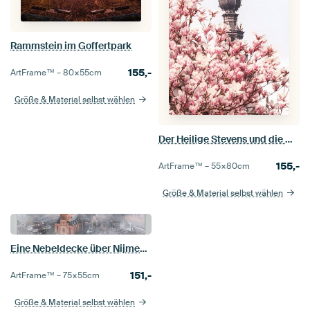
Rammstein im Goffertpark
155,-
ArtFrame™ –
80×55
cm
Größe & Material selbst wählen
Der Heilige Stevens und die Magnolien's
155,-
ArtFrame™ –
55×80
cm
Größe & Material selbst wählen
Eine Nebeldecke über Nijmegen
151,-
ArtFrame™ –
75×55
cm
Größe & Material selbst wählen