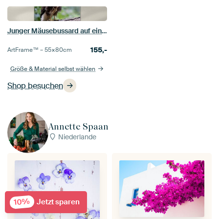
Junger Mäusebussard auf einem Ast
155,-
ArtFrame™ –
55×80
cm
Größe & Material selbst wählen
Shop besuchen
Annette Spaan
Niederlande
10%
Jetzt sparen