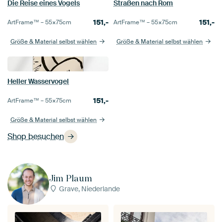
Die Reise eines Vogels
Straßen nach Rom
151,-
151,-
ArtFrame™ –
55×75
cm
ArtFrame™ –
55×75
cm
Größe & Material selbst wählen
Größe & Material selbst wählen
Heller Wasservogel
151,-
ArtFrame™ –
55×75
cm
Größe & Material selbst wählen
Shop besuchen
Jim Plaum
Grave, Niederlande