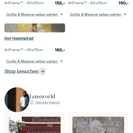
152,-
150,-
ArtFrame™ –
80×55
cm
ArtFrame™ –
80×55
cm
Größe & Material selbst wählen
Größe & Material selbst wählen
Der Hasenpfad
162,-
ArtFrame™ –
60×75
cm
Größe & Material selbst wählen
Shop besuchen
Lensw0rld
Deutschland