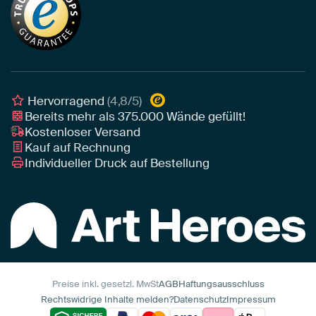
Tapete
Akustik-Tipps
Unser Team
Leinwand
Tipps von unseren Botschaftern
Botschafter
Leinwand für draußen
Individuelle Einrichtungsberatung
Awards und Preise
Poster
Geschäftskunden
Gerahmtes Poster
Interior Designer Programm
Hervorragend
(4,8/5)
Art Heroes App
Bereits mehr als
375.000
Wände gefüllt!
Kostenloser Versand
Kauf auf Rechnung
Individueller Druck auf Bestellung
Preise inkl. gesetzl. MwSt
AGB
Haftungsausschluss
Rechtswidrige Inhalte melden?
Datenschutz
Impressum