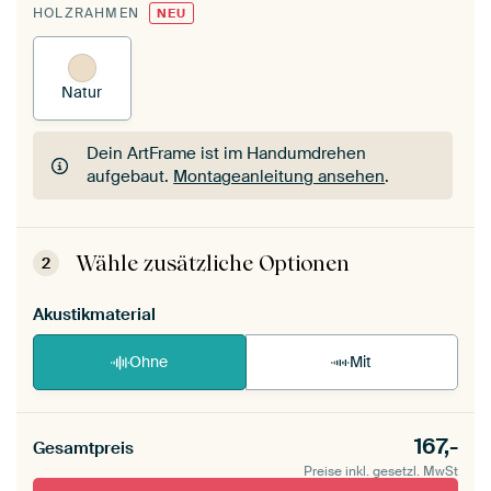
HOLZRAHMEN
NEU
Natur
Dein ArtFrame ist im Handumdrehen
aufgebaut.
Montageanleitung ansehen
.
Dein ArtFrame ist im Handumdrehen
aufgebaut.
Montageanleitung ansehen
.
Wähle zusätzliche Optionen
2
Akustikmaterial
Ohne
Mit
167,-
Gesamtpreis
Preise inkl. gesetzl. MwSt