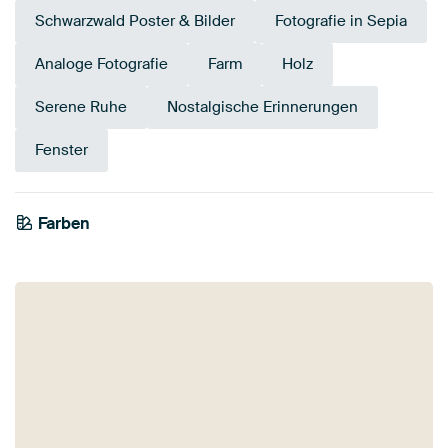
Schwarzwald Poster & Bilder
Fotografie in Sepia
Analoge Fotografie
Farm
Holz
Serene Ruhe
Nostalgische Erinnerungen
Fenster
Farben
Anthrazit
Beige
Taupe
Braun
Olivgrün