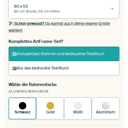
80 x 55
80 cm Breite, 55 cm Höhe
Schon gewusst?
Du kannst auch deine eigene Größe
wählen!
Komplettes ArtFrame-Set?
Komplettset: Rahmen und bedrucktes Textiltuch
Nur das bedruckte Textiltuch
Wähle die Rahmenfarbe
Du spannst einen wechselbaren Textiltuch in
ALUMINIUMRAHMEN
deinen vorhandenen ArtFrame™.
So
funktioniert es.
Schwarz
Gold
Weiß
Aluminium