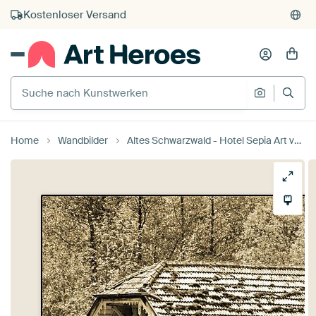
Kauf auf Rechnung
Individueller Druck auf Bestellung
Suche nach Kunstwerken
Suche na
Home
Wandbilder
Altes Schwarzwald - Hotel Sepia Art von Ingo Laue