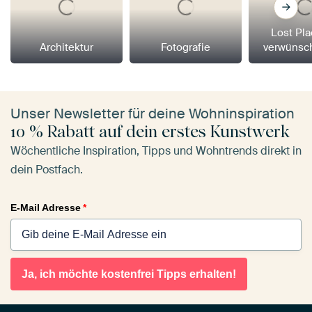
Lost Pl
Architektur
Fotografie
verwünsc
Unser Newsletter für deine Wohninspiration
10 % Rabatt auf dein erstes Kunstwerk
Wöchentliche Inspiration, Tipps und Wohntrends direkt in
dein Postfach.
E-Mail Adresse
*
Ja, ich möchte kostenfrei Tipps erhalten!