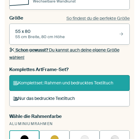
Wechselbare Wandkunst
Größe
So findest du die perfekte Größe
55 x 80
55 cm Breite, 80 cm Höhe
Schon gewusst?
Du kannst auch deine eigene Größe
wählen!
Komplettes ArtFrame-Set?
Komplettset: Rahmen und bedrucktes Textiltuch
Nur das bedruckte Textiltuch
Wähle die Rahmenfarbe
Du spannst einen wechselbaren Textiltuch in
ALUMINIUMRAHMEN
deinen vorhandenen ArtFrame™.
So
funktioniert es.