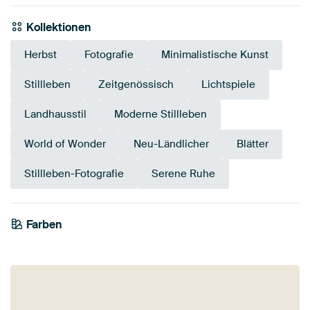
Kollektionen
Herbst
Fotografie
Minimalistische Kunst
Stillleben
Zeitgenössisch
Lichtspiele
Landhausstil
Moderne Stillleben
World of Wonder
Neu-Ländlicher
Blätter
Stillleben-Fotografie
Serene Ruhe
Farben
Smaragdgrün
Olivgrün
Beige
Anthrazit
Bronze
Taupe
Grau
Braun
Gold