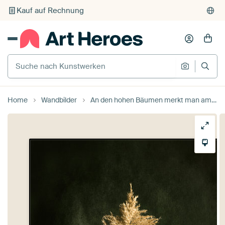
Kauf auf Rechnung
Individueller Druck auf Bestellung
Suche nach Kunstwerken
Suche na
Home
Wandbilder
An den hohen Bäumen merkt man am besten, woher der Wind kommt von Joske Kempink