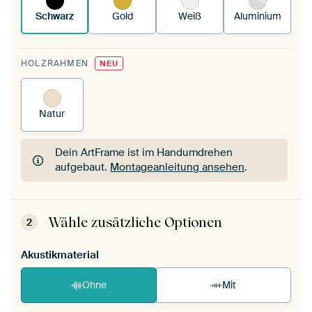
Schwarz
Gold
Weiß
Aluminium
HOLZRAHMEN
NEU
Natur
Dein ArtFrame ist im Handumdrehen
aufgebaut.
Montageanleitung ansehen
.
Dein ArtFrame ist im Handumdrehen
aufgebaut.
Montageanleitung ansehen
.
Wähle zusätzliche Optionen
2
Akustikmaterial
Ohne
Mit