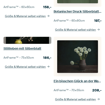
158,-
ArtFrame™ –
60×60
cm
Botanischer Druck Silberblatt, grün
Größe & Material selbst wählen
197,-
ArtFrame™ –
60×80
cm
Größe & Material selbst wählen
Stillleben mit Silberblatt
186,-
ArtFrame™ –
75×50
cm
Größe & Material selbst wählen
Ein bisschen Glück an der Wand, Löwenzahn aus der Goldener Zeitalter
208,-
ArtFrame™ –
70×55
cm
Größe & Material selbst wählen