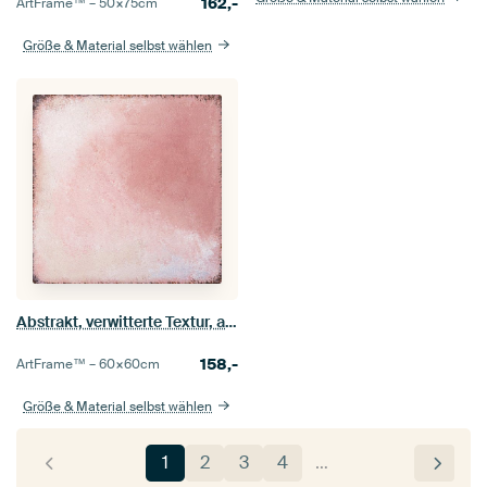
162,-
ArtFrame™ –
50×75
cm
Größe & Material selbst wählen
Abstrakt, verwitterte Textur, altrosa
158,-
ArtFrame™ –
60×60
cm
Größe & Material selbst wählen
1
2
3
4
…