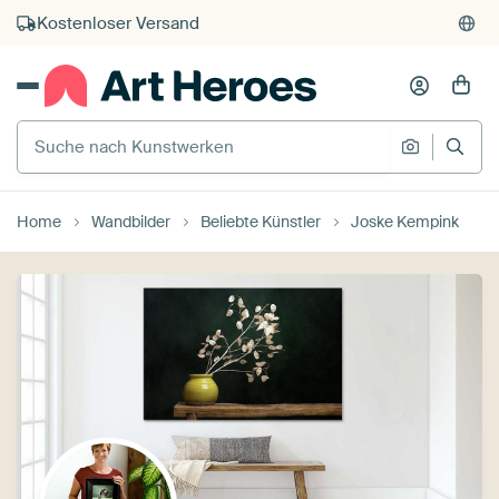
Kauf auf Rechnung
Individueller Druck auf Bestellung
Suche nach Kunstwerken
Suche na
Home
Wandbilder
Beliebte Künstler
Joske Kempink