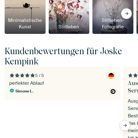
Minimalistische
Stillleben-
Kunst
Stillleben
Fotografie
Kundenbewertungen für Joske
Kempink
5 / 5
Aus
perfekter Ablauf
Ser
Simone L.
Ausg
Serv
Best
das 
mein