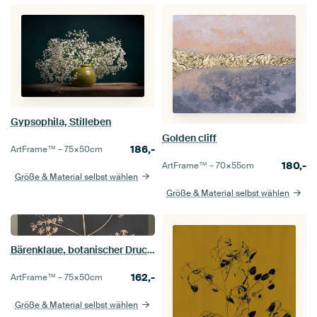
Gypsophila, Stilleben
Golden cliff
186,-
ArtFrame™ –
75×50
cm
180,-
ArtFrame™ –
70×55
cm
Größe & Material selbst wählen
Größe & Material selbst wählen
Bärenklaue, botanischer Druck in Anthrazit
162,-
ArtFrame™ –
75×50
cm
Größe & Material selbst wählen