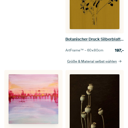
Botanischer Druck Silberblatt, ockergelb
197,-
ArtFrame™ –
60×80
cm
Größe & Material selbst wählen