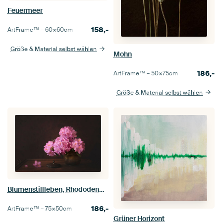
Feuermeer
158,-
ArtFrame™ –
60×60
cm
Größe & Material selbst wählen
Mohn
186,-
ArtFrame™ –
50×75
cm
Größe & Material selbst wählen
Blumenstillleben, Rhododendron
186,-
ArtFrame™ –
75×50
cm
Grüner Horizont