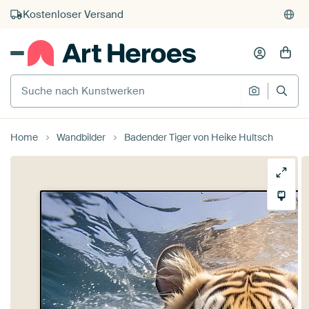
Kauf auf Rechnung
Individueller Druck auf Bestellung
Suche nach Kunstwerken
Suche na
Home
Wandbilder
Badender Tiger von Heike Hultsch