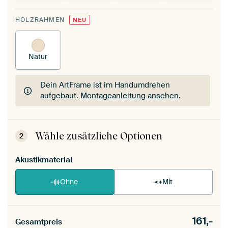
HOLZRAHMEN
NEU
Natur
Dein ArtFrame ist im Handumdrehen
aufgebaut.
Montageanleitung ansehen
.
Dein ArtFrame ist im Handumdrehen
aufgebaut.
Montageanleitung ansehen
.
Wähle zusätzliche Optionen
2
Akustikmaterial
Ohne
Mit
161,-
Gesamtpreis