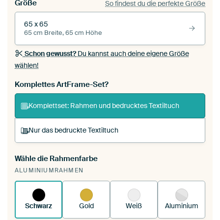
Größe
So findest du die perfekte Größe
65 x 65
65 cm Breite, 65 cm Höhe
Schon gewusst?
Du kannst auch deine eigene Größe
wählen!
Komplettes ArtFrame-Set?
Komplettset: Rahmen und bedrucktes Textiltuch
Nur das bedruckte Textiltuch
Wähle die Rahmenfarbe
Du spannst einen wechselbaren Textiltuch in
ALUMINIUMRAHMEN
deinen vorhandenen ArtFrame™.
So
funktioniert es.
Schwarz
Gold
Weiß
Aluminium