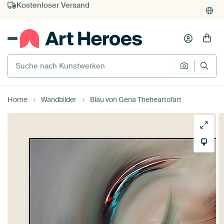
Kauf auf Rechnung
Individueller Druck auf Bestellung
Suche nach Kunstwerken
Suche na
Home
Wandbilder
Blau von Gena Theheartofart