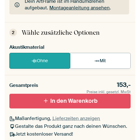
Dein ArtFrame ist im Handumdrehen
aufgebaut.
Montageanleitung ansehen
.
Dein ArtFrame ist im Handumdrehen
aufgebaut.
Montageanleitung ansehen
.
Wähle zusätzliche Optionen
2
Akustikmaterial
Ohne
Mit
153,-
Gesamtpreis
Preise inkl. gesetzl. MwSt
In den Warenkorb
Maßanfertigung,
Lieferzeiten anzeigen
Gestalte das Produkt ganz nach deinen Wünschen.
Jetzt kostenloser Versand!