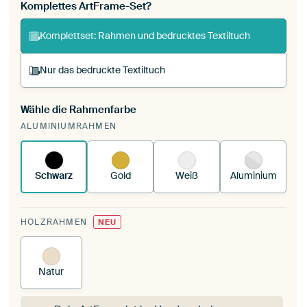
Komplettes ArtFrame-Set?
Komplettset: Rahmen und bedrucktes Textiltuch
Nur das bedruckte Textiltuch
Wähle die Rahmenfarbe
Du spannst einen wechselbaren Textiltuch in
ALUMINIUMRAHMEN
deinen vorhandenen ArtFrame™.
So
funktioniert es.
Schwarz
Gold
Weiß
Aluminium
HOLZRAHMEN
NEU
Natur