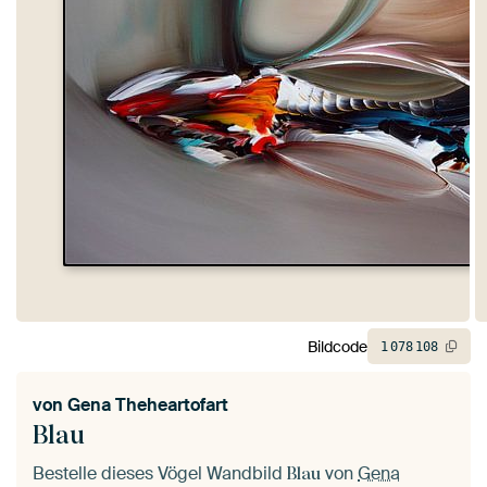
Bildcode
1
078
108
von
Gena Theheartofart
Blau
Bestelle dieses Vögel Wandbild
von
Gena
Blau