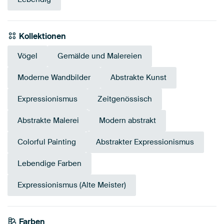
Kollektionen
Vögel
Gemälde und Malereien
Moderne Wandbilder
Abstrakte Kunst
Expressionismus
Zeitgenössisch
Abstrakte Malerei
Modern abstrakt
Colorful Painting
Abstrakter Expressionismus
Lebendige Farben
Expressionismus (Alte Meister)
Farben
Taupe
Beige
Grau
Bordeaux
Blau
Teal
Mauve
Rosa
Terrakotta
Braun