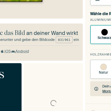
Wähle die
Du sp
ALUMINIUM
vorh
e das Bild
an deiner Wand wirkt
Schwar
herunter und gebe den Bildcode
ein
831
961
iOS
Android
HOLZRAHM
s
Natur
Dein 
Mont
Dein 
Mont