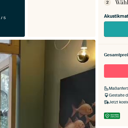
Wähl
2
Akustikmat
 / 5
Gesamtprei
Maßanfert
Gestalte 
Jetzt kost