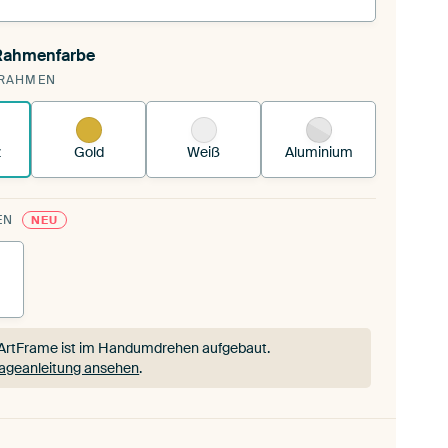
 Rahmenfarbe
annst einen wechselbaren Textiltuch in deinen
RAHMEN
andenen ArtFrame™.
So funktioniert es.
z
Gold
Weiß
Aluminium
EN
NEU
ArtFrame ist im Handumdrehen aufgebaut.
ageanleitung ansehen
.
ArtFrame ist im Handumdrehen aufgebaut.
ageanleitung ansehen
.