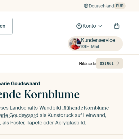
Deutschland
EUR
en
Konto
Kundenservice
E-Mail
Bildcode
831
961
arie Goudswaard
ende Kornblume
ieses Landschafts-Wandbild
Blühende Kornblume
rie Goudswaard
als Kunstdruck auf Leinwand,
 als Poster, Tapete oder Acrylglasbild.