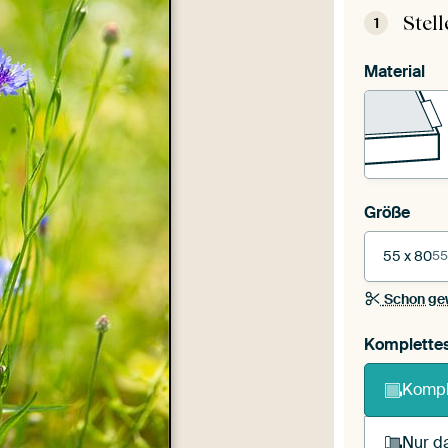
Stel
1
Material
Größe
55 x 80
55
Schon ge
Komplette
Kompl
Nur da