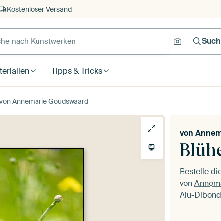
Kostenloser Versand
Such
erialien
Tipps & Tricks
 von Annemarie Goudswaard
von
Annem
Blüh
Bestelle d
von
Annema
Alu-Dibond,