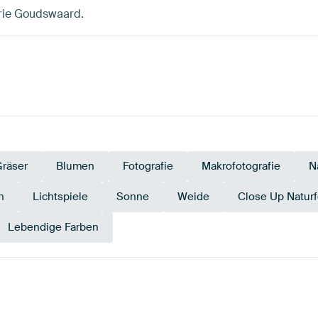
arie Goudswaard.
räser
Blumen
Fotografie
Makrofotografie
N
n
Lichtspiele
Sonne
Weide
Close Up Naturf
Lebendige Farben
Olivgrün
Gelb