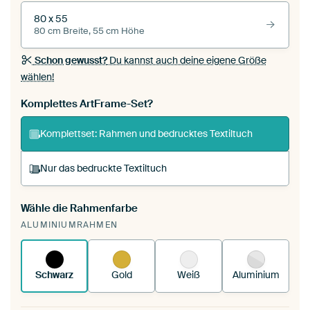
80 x 55
80 cm Breite, 55 cm Höhe
Schon gewusst?
Du kannst auch deine eigene Größe
wählen!
Komplettes ArtFrame-Set?
Komplettset: Rahmen und bedrucktes Textiltuch
Nur das bedruckte Textiltuch
Wähle die Rahmenfarbe
Du spannst einen wechselbaren Textiltuch in
ALUMINIUMRAHMEN
deinen vorhandenen ArtFrame™.
So
funktioniert es.
Schwarz
Gold
Weiß
Aluminium