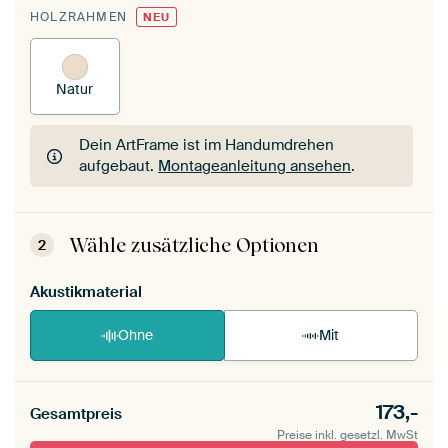
HOLZRAHMEN
NEU
Natur
Dein ArtFrame ist im Handumdrehen
aufgebaut.
Montageanleitung ansehen
.
Dein ArtFrame ist im Handumdrehen
aufgebaut.
Montageanleitung ansehen
.
Wähle zusätzliche Optionen
2
Akustikmaterial
Ohne
Mit
173,-
Gesamtpreis
Preise inkl. gesetzl. MwSt