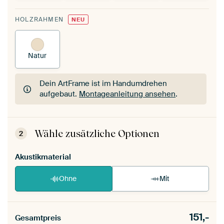
HOLZRAHMEN
NEU
Natur
Dein ArtFrame ist im Handumdrehen
aufgebaut.
Montageanleitung ansehen
.
Dein ArtFrame ist im Handumdrehen
aufgebaut.
Montageanleitung ansehen
.
Wähle zusätzliche Optionen
2
Akustikmaterial
Ohne
Mit
151,-
Gesamtpreis