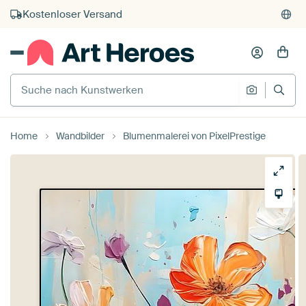
Kauf auf Rechnung
Individueller Druck auf Bestellung
Suche nach Kunstwerken
Suche na
Home
Wandbilder
Blumenmalerei von PixelPrestige