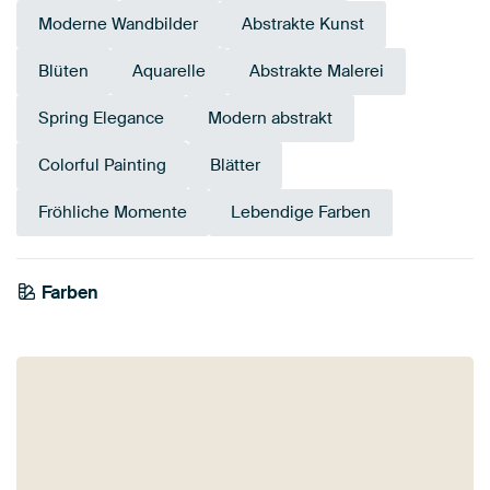
Moderne Wandbilder
Abstrakte Kunst
Blüten
Aquarelle
Abstrakte Malerei
Spring Elegance
Modern abstrakt
Colorful Painting
Blätter
Fröhliche Momente
Lebendige Farben
Farben
Taupe
Blau
Teal
Terrakotta
Bordeaux
Orange
Bronze
Türkis
Early Dew
Rosa