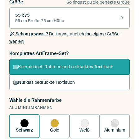
Größe
So findest du die perfekte Größe
55 x 75
55 cm Breite, 75 cm Höhe
Schon gewusst?
Du kannst auch deine eigene Größe
wählen!
Komplettes ArtFrame-Set?
Komplettset: Rahmen und bedrucktes Textiltuch
Nur das bedruckte Textiltuch
Wähle die Rahmenfarbe
Du spannst einen wechselbaren Textiltuch in
ALUMINIUMRAHMEN
deinen vorhandenen ArtFrame™.
So
funktioniert es.
Schwarz
Gold
Weiß
Aluminium