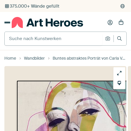
375.000+ Wände gefüllt
Kostenloser Versand
Kauf auf Rechnung
Suche nach Kunstwerken
Suche na
Individueller Druck auf Bestellung
Home
Wandbilder
Buntes abstraktes Porträt von Carla Van Iersel