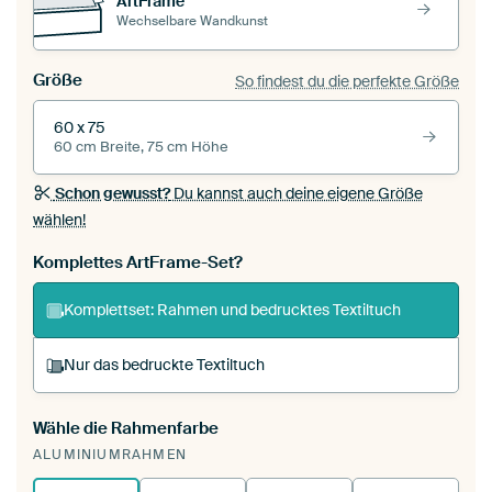
ArtFrame™
Wechselbare Wandkunst
Größe
So findest du die perfekte Größe
60 x 75
60 cm Breite, 75 cm Höhe
Schon gewusst?
Du kannst auch deine eigene Größe
wählen!
Komplettes ArtFrame-Set?
Komplettset: Rahmen und bedrucktes Textiltuch
Nur das bedruckte Textiltuch
Wähle die Rahmenfarbe
Du spannst einen wechselbaren Textiltuch in
ALUMINIUMRAHMEN
deinen vorhandenen ArtFrame™.
So
funktioniert es.