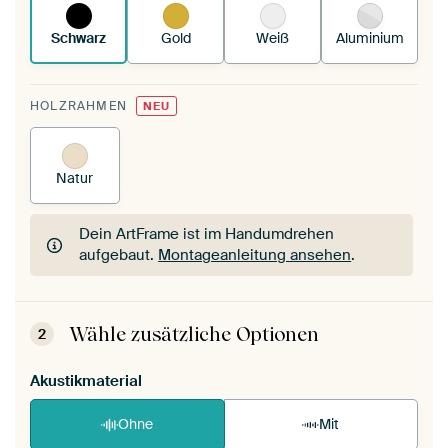
Schwarz
Gold
Weiß
Aluminium
HOLZRAHMEN
NEU
Natur
Dein ArtFrame ist im Handumdrehen
aufgebaut.
Montageanleitung ansehen
.
Dein ArtFrame ist im Handumdrehen
aufgebaut.
Montageanleitung ansehen
.
Wähle zusätzliche Optionen
2
Akustikmaterial
Ohne
Mit