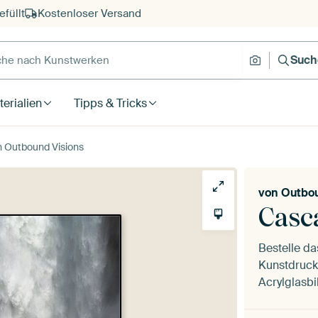
füllt
Kostenloser Versand
e nach Kunstwerken
Suche nach
Such
erialien
Tipps & Tricks
n Outbound Visions
von
Outbou
Casc
Bestelle d
Kunstdruck 
Acrylglasbi