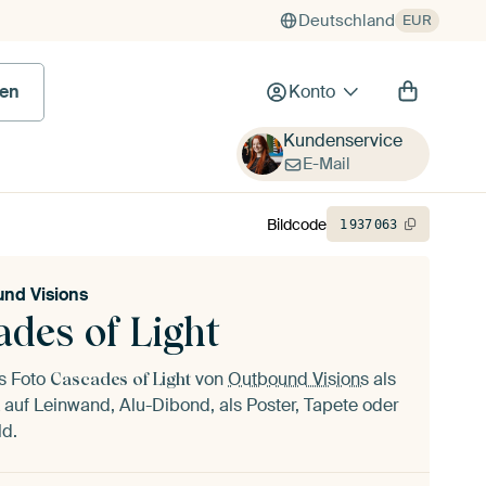
Deutschland
EUR
 Bild
en
Konto
Kundenservice
E-Mail
Bildcode
1
937
063
nd Visions
ades of Light
as Foto
von
Outbound Visions
als
Cascades of Light
auf Leinwand, Alu-Dibond, als Poster, Tapete oder
ld.