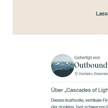
Lass
Mehr ansehen
Gefertigt von
Outbound 
Dornbirn, Österrei
Über „Cascades of Lig
Dieses kraftvolle, vertikale 
der dunklen, fast schwarzen