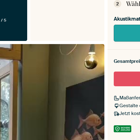
Wähl
2
Akustikmat
 / 5
Gesamtprei
Maßanfer
Gestalte
Jetzt kos