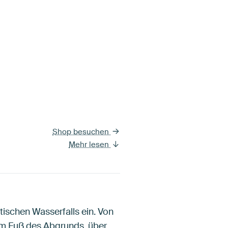
Shop besuchen
Mehr lesen
atischen Wasserfalls ein. Von
Am Fuß des Abgrunds, über