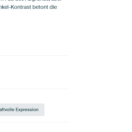
nkel-Kontrast betont die
aftvolle Expression
Teal
Anthrazit