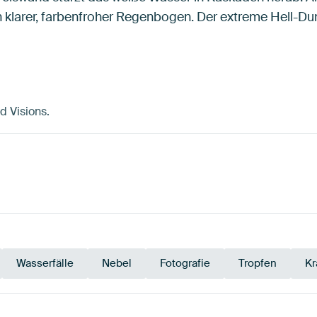
n klarer, farbenfroher Regenbogen. Der extreme Hell-Du
d Visions.
Wasserfälle
Nebel
Fotografie
Tropfen
Kr
Braun
Mauve
Blau
Taupe
Bronze