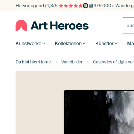
Hervorragend
(4,8/5)
375.000+ Wände ge
Such
Kunstwerke
Kollektionen
Künstler
Mat
Du bist hier:
Home
Wandbilder
Cascades of Light vo