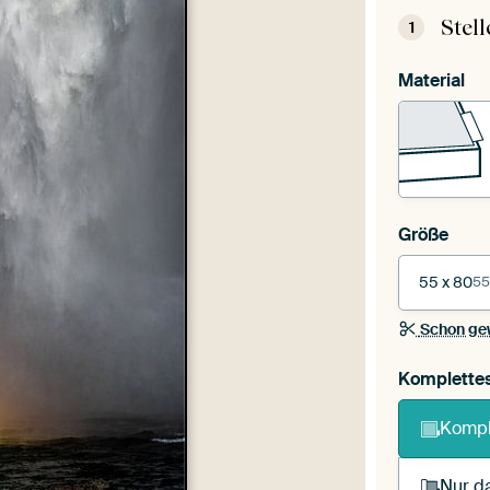
Stel
1
Material
Größe
55 x 80
55
Schon ge
Komplette
Kompl
Nur da