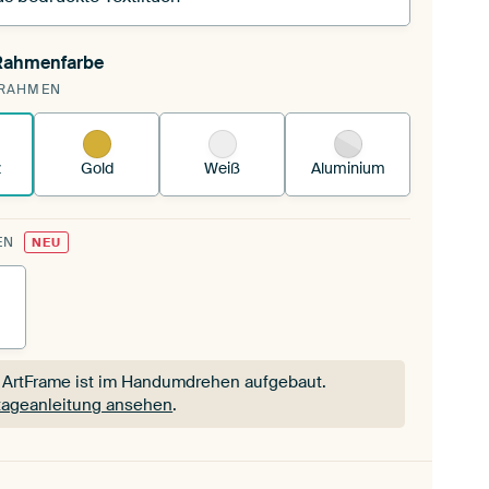
 Rahmenfarbe
pannst einen wechselbaren Textiltuch in deinen
RAHMEN
andenen ArtFrame™.
So funktioniert es.
z
Gold
Weiß
Aluminium
EN
NEU
 ArtFrame ist im Handumdrehen aufgebaut.
ageanleitung ansehen
.
 ArtFrame ist im Handumdrehen aufgebaut.
ageanleitung ansehen
.