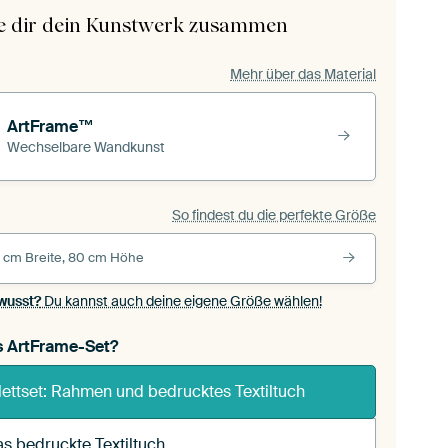
le dir dein Kunstwerk zusammen
Mehr über das Material
ArtFrame™
Wechselbare Wandkunst
So findest du die perfekte Größe
 cm Breite, 80 cm Höhe
wusst?
Du kannst auch deine eigene Größe wählen!
s ArtFrame-Set?
ettset: Rahmen und bedrucktes Textiltuch
s bedruckte Textiltuch