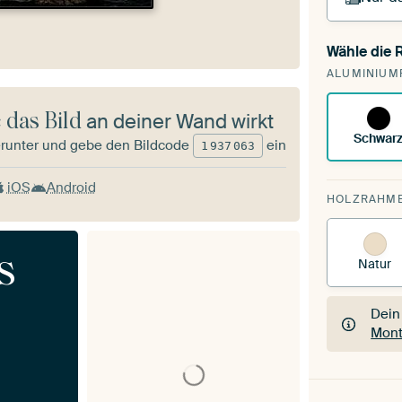
Wähle die
Du s
ALUMINIUM
vorh
 das Bild
an deiner Wand wirkt
Schwar
runter und gebe den Bildcode
ein
1
937
063
iOS
Android
HOLZRAHM
s
Natur
Dein
Mont
Dein
Mont