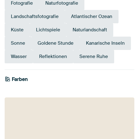
Fotografie
Naturfotografie
Landschaftsfotografie
Atlantischer Ozean
Küste
Lichtspiele
Naturlandschaft
Sonne
Goldene Stunde
Kanarische Inseln
Wasser
Reflektionen
Serene Ruhe
Farben
Braun
Gold
Bronze
Gelb
Anthrazit
Taupe
Beige