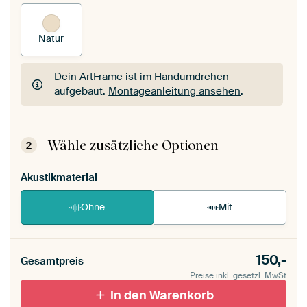
Natur
Dein ArtFrame ist im Handumdrehen
aufgebaut.
Montageanleitung ansehen
.
Dein ArtFrame ist im Handumdrehen
aufgebaut.
Montageanleitung ansehen
.
Wähle zusätzliche Optionen
2
Akustikmaterial
Ohne
Mit
150,-
Gesamtpreis
Preise inkl. gesetzl. MwSt
In den Warenkorb