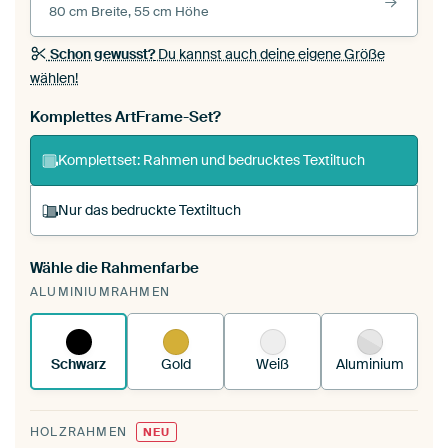
80 cm Breite, 55 cm Höhe
Schon gewusst?
Du kannst auch deine eigene Größe
wählen!
Komplettes ArtFrame-Set?
Komplettset: Rahmen und bedrucktes Textiltuch
Nur das bedruckte Textiltuch
Wähle die Rahmenfarbe
Du spannst einen wechselbaren Textiltuch in
ALUMINIUMRAHMEN
deinen vorhandenen ArtFrame™.
So
funktioniert es.
Schwarz
Gold
Weiß
Aluminium
HOLZRAHMEN
NEU