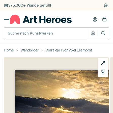
375.000+ Wände gefüllt
Kostenloser Versand
Kauf auf Rechnung
Suche nach Kunstwerken
Suche na
Individueller Druck auf Bestellung
Home
Wandbilder
Corralejo I von Axel Ellerhorst