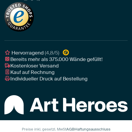
Neuheiten
Alu-Dibond
Die richtige Größe bestimmen
Nachhaltigkeit
Tapete
Akustik-Tipps
Unser Team
Leinwand
Tipps von unseren Botschaftern
Botschafter
Leinwand für draußen
Individuelle Einrichtungsberatung
Awards und Preise
Poster
Geschäftskunden
Gerahmtes Poster
Interior Designer Programm
Hervorragend
(4,8/5)
Art Heroes App
Bereits mehr als
375.000
Wände gefüllt!
Kostenloser Versand
Kauf auf Rechnung
Individueller Druck auf Bestellung
Preise inkl. gesetzl. MwSt
AGB
Haftungsausschluss