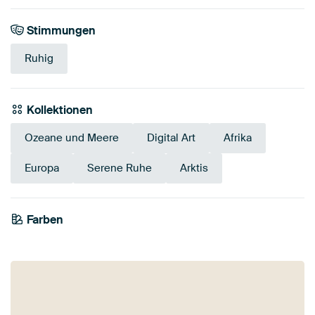
Stimmungen
Ruhig
Kollektionen
Ozeane und Meere
Digital Art
Afrika
Europa
Serene Ruhe
Arktis
Farben
Anthrazit
Beige
Blau
Marineblau
Mauve
Taupe
Teal
Schwarz
Lila