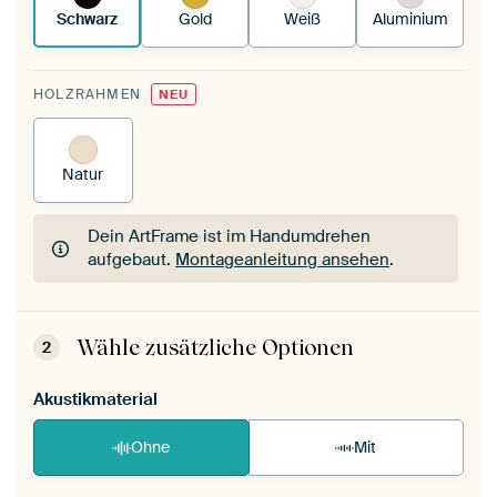
Schwarz
Gold
Weiß
Aluminium
HOLZRAHMEN
NEU
Natur
Dein ArtFrame ist im Handumdrehen
aufgebaut.
Montageanleitung ansehen
.
Dein ArtFrame ist im Handumdrehen
aufgebaut.
Montageanleitung ansehen
.
Wähle zusätzliche Optionen
2
Akustikmaterial
Ohne
Mit