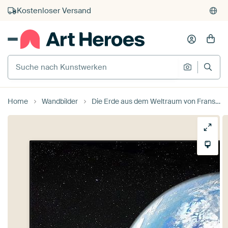
Kauf auf Rechnung
Individueller Druck auf Bestellung
Suche nach Kunstwerken
Suche na
Home
Wandbilder
Die Erde aus dem Weltraum von Frans Blok - Fotos, Kunst und weitere Wanddekoration