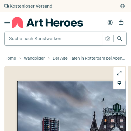
Kauf auf Rechnung
Individueller Druck auf Bestellung
Suche nach Kunstwerken
Suche na
Home
Wandbilder
Der Alte Hafen in Rotterdam bei Abend von Frans Blok - Fotos, Kunst und weitere Wanddekoration