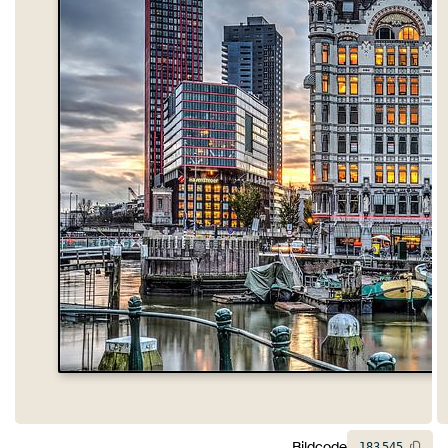
Bildcode
183
545