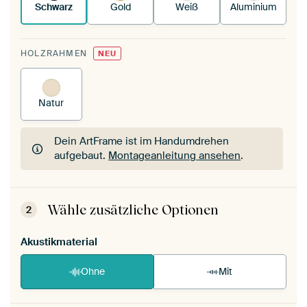
Schwarz
Gold
Weiß
Aluminium
HOLZRAHMEN
NEU
Natur
Dein ArtFrame ist im Handumdrehen
aufgebaut.
Montageanleitung ansehen
.
Dein ArtFrame ist im Handumdrehen
aufgebaut.
Montageanleitung ansehen
.
Wähle zusätzliche Optionen
2
Akustikmaterial
Ohne
Mit