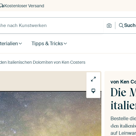
Kostenloser Versand
Such
erialien
Tipps & Tricks
 den italienischen Dolomiten von Ken Costers
von
Ken Co
Die 
itali
Bestelle d
den italien
auf Leinwan