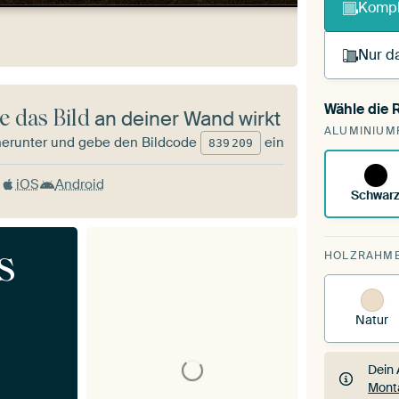
Kompl
Nur da
Wähle die
e das Bild
an deiner Wand wirkt
Du sp
ALUMINIUM
vorh
herunter und gebe den Bildcode
ein
839
209
iOS
Android
Schwar
s
HOLZRAHM
Natur
Dein 
Mont