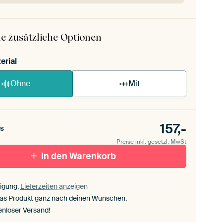
ArtFrame ist im Handumdrehen aufgebaut.
ageanleitung ansehen
.
e zusätzliche Optionen
erial
Ohne
Mit
157,-
s
Preise inkl. gesetzl. MwSt
In den Warenkorb
igung,
Lieferzeiten anzeigen
das Produkt ganz nach deinen Wünschen.
enloser Versand!