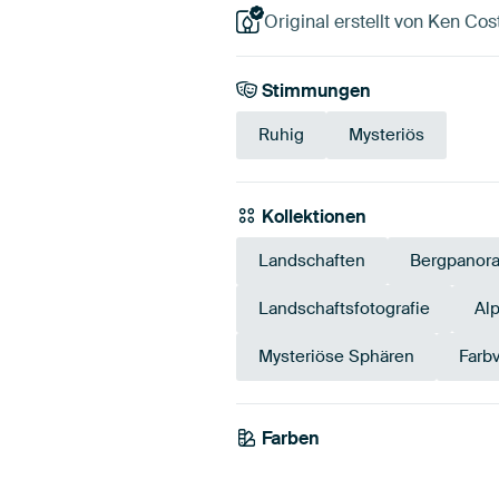
Original erstellt von Ken Cos
Stimmungen
Ruhig
Mysteriös
Kollektionen
Landschaften
Bergpanor
Landschaftsfotografie
Al
Mysteriöse Sphären
Farbv
Farben
Salbeigrün
Grün
Olivgrün