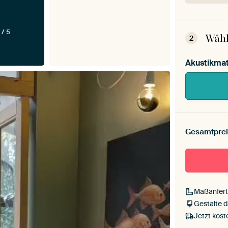
Dein 
Mont
 / 5
Wähl
2
Akustikmat
Gesamtprei
Maßanfert
Gestalte 
Jetzt kost