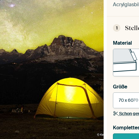
Acrylglasbi
Stel
1
Material
Größe
70 x 60
70
Schon ge
Komplette