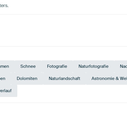
ters.
amen
Schnee
Fotografie
Naturfotografie
Na
pen
Dolomiten
Naturlandschaft
Astronomie & We
erlauf
Schwarz
Beige
Braun
Gold
Early Dew