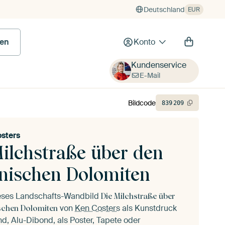
Deutschland
EUR
en
Konto
Kundenservice
E-Mail
Bildcode
839
209
sters
Milchstraße über den
enischen Dolomiten
ieses Landschafts-Wandbild
Die Milchstraße über
von
Ken Costers
als Kunstdruck
ischen Dolomiten
d, Alu-Dibond, als Poster, Tapete oder