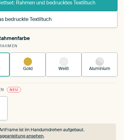
ettset: Rahmen und bedrucktes Textiltuch
s bedruckte Textiltuch
 Rahmenfarbe
annst einen wechselbaren Textiltuch in deinen
RAHMEN
andenen ArtFrame™.
So funktioniert es.
z
Gold
Weiß
Aluminium
EN
NEU
ArtFrame ist im Handumdrehen aufgebaut.
ageanleitung ansehen
.