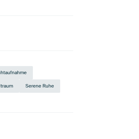
chtaufnahme
ltraum
Serene Ruhe
Anthrazit
Grau
Taupe