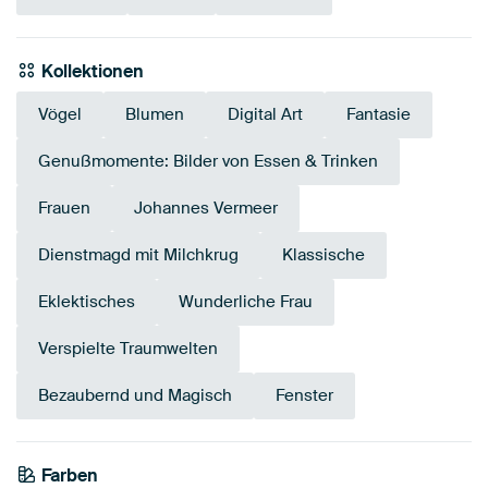
Kollektionen
Vögel
Blumen
Digital Art
Fantasie
Genußmomente: Bilder von Essen & Trinken
Frauen
Johannes Vermeer
Dienstmagd mit Milchkrug
Klassische
Eklektisches
Wunderliche Frau
Verspielte Traumwelten
Bezaubernd und Magisch
Fenster
Farben
Anthrazit
Bronze
Braun
Olivgrün
Beige
Grau
Taupe
Rosa
Salbeigrün
Bordeaux