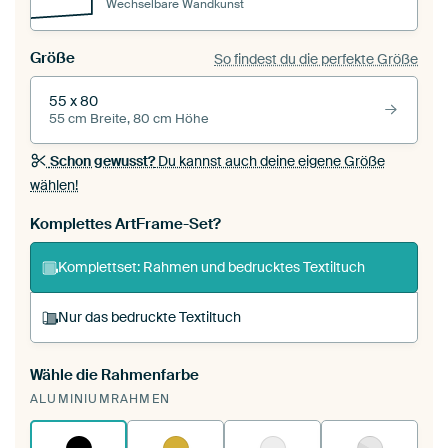
Wechselbare Wandkunst
Größe
So findest du die perfekte Größe
55 x 80
55 cm Breite, 80 cm Höhe
Schon gewusst?
Du kannst auch deine eigene Größe
wählen!
Komplettes ArtFrame-Set?
Komplettset: Rahmen und bedrucktes Textiltuch
Nur das bedruckte Textiltuch
Wähle die Rahmenfarbe
Du spannst einen wechselbaren Textiltuch in
ALUMINIUMRAHMEN
deinen vorhandenen ArtFrame™.
So
funktioniert es.