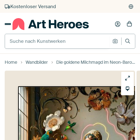
Kauf auf Rechnung
Individueller Druck auf Bestellung
Suche nach Kunstwerken
Suche na
Home
Wandbilder
Die goldene Milchmagd im Neon-Barock von The Gilded Void