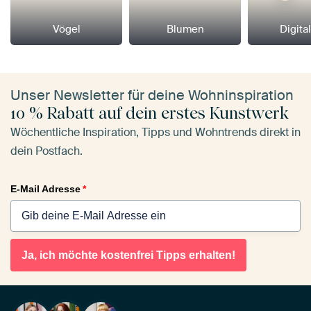
Vögel
Blumen
Digital
Unser Newsletter für deine Wohninspiration
10 % Rabatt auf dein erstes Kunstwerk
Wöchentliche Inspiration, Tipps und Wohntrends direkt in
dein Postfach.
E-Mail Adresse
*
Ja, ich möchte kostenfrei Tipps erhalten!