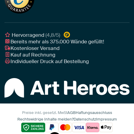
Leinwand
Tipps von unseren Botschaftern
Botschafter
Leinwand für draußen
Individuelle Einrichtungsberatung
Awards und Preise
Poster
Geschäftskunden
Gerahmtes Poster
Interior Designer Programm
Hervorragend
(4,8/5)
Art Heroes App
Bereits mehr als
375.000
Wände gefüllt!
Kostenloser Versand
Kauf auf Rechnung
Individueller Druck auf Bestellung
Preise inkl. gesetzl. MwSt
AGB
Haftungsausschluss
Rechtswidrige Inhalte melden?
Datenschutz
Impressum