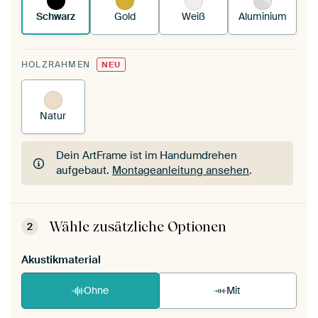
Schwarz
Gold
Weiß
Aluminium
HOLZRAHMEN
NEU
Natur
Dein ArtFrame ist im Handumdrehen
aufgebaut.
Montageanleitung ansehen
.
Dein ArtFrame ist im Handumdrehen
aufgebaut.
Montageanleitung ansehen
.
Wähle zusätzliche Optionen
2
Akustikmaterial
Ohne
Mit