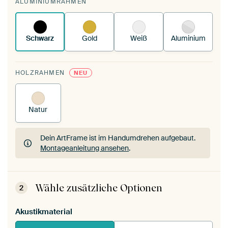
ALUMINIUMRAHMEN
deinen vorhandenen ArtFrame™.
So funktioniert
es.
Schwarz
Gold
Weiß
Aluminium
HOLZRAHMEN
NEU
Natur
Dein ArtFrame ist im Handumdrehen aufgebaut.
Montageanleitung ansehen
.
Dein ArtFrame ist im Handumdrehen aufgebaut.
Montageanleitung ansehen
.
Wähle zusätzliche Optionen
2
Akustikmaterial