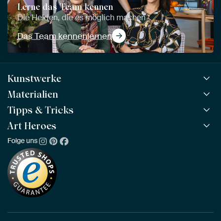
Lerne das Team kennen
Die Helden, die es möglich machen
Das Team kennenlernen
Kunstwerke
Materialien
Alle Kunstwerke
Alle Kollektionen
Tipps & Tricks
ArtFrame™
BELIEBT
Alle Künstler
ArtFrame™ aus Holz
Art Heroes
ArtFinder
NEU
Bestseller
Acrylglas
So findest du dein Kunstwerk
Folge uns
Über uns
Neuheiten
Alu-Dibond
Die richtige Größe bestimmen
Nachhaltigkeit
Tapete
Akustik-Tipps
Unser Team
Leinwand
Tipps von unseren Botschaftern
Botschafter
Leinwand für draußen
Individuelle Einrichtungsberatung
Awards und Preise
Poster
Geschäftskunden
Gerahmtes Poster