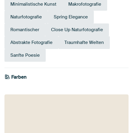
Minimalistische Kunst
Makrofotografie
Naturfotografie
Spring Elegance
Romantischer
Close Up Naturfotografie
Abstrakte Fotografie
Traumhafte Welten
Sanfte Poesie
Farben
Salbeigrün
Orange
Taupe
Early Dew
Beige
Braun
Gelb
Bronze
Gold