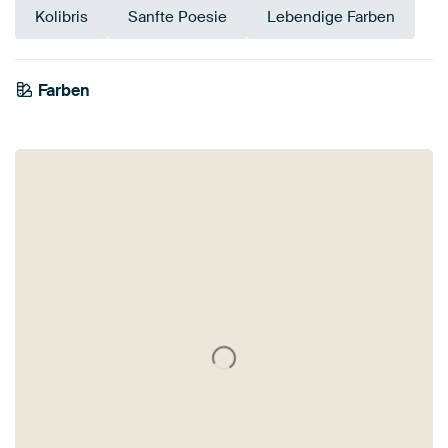
Kolibris
Sanfte Poesie
Lebendige Farben
Tangerine
Farben
Smaragdgrün
Early Dew
Grün
Salbeigrün
Bordeaux
Braun
Olivgrün
Mauve
Twist
Rosa