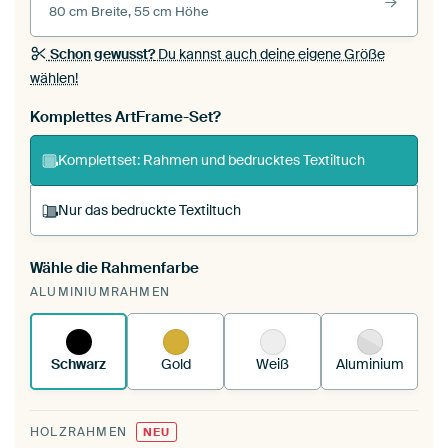
80 cm Breite, 55 cm Höhe
Schon gewusst?
Du kannst auch deine eigene Größe
wählen!
Komplettes ArtFrame-Set?
Komplettset: Rahmen und bedrucktes Textiltuch
Nur das bedruckte Textiltuch
Wähle die Rahmenfarbe
Du spannst einen wechselbaren Textiltuch in
ALUMINIUMRAHMEN
deinen vorhandenen ArtFrame™.
So
funktioniert es.
Schwarz
Gold
Weiß
Aluminium
HOLZRAHMEN
NEU