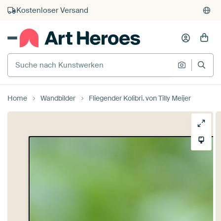
Kauf auf Rechnung
Individueller Druck auf Bestellung
Suche nach Kunstwerken
Suche na
Home
Wandbilder
Fliegender Kolibri. von Tilly Meijer