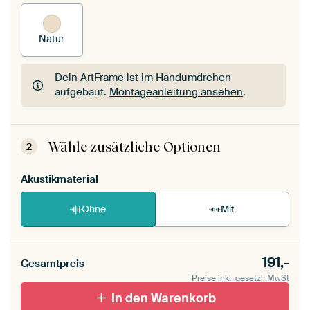
Natur
Dein ArtFrame ist im Handumdrehen
aufgebaut.
Montageanleitung ansehen
.
Dein ArtFrame ist im Handumdrehen
aufgebaut.
Montageanleitung ansehen
.
Wähle zusätzliche Optionen
2
Akustikmaterial
Ohne
Mit
191,-
Gesamtpreis
Preise inkl. gesetzl. MwSt
In den Warenkorb