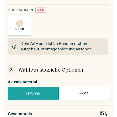
HOLZRAHMEN
NEU
Natur
Dein ArtFrame ist im Handumdrehen
aufgebaut.
Montageanleitung ansehen
.
Dein ArtFrame ist im Handumdrehen
aufgebaut.
Montageanleitung ansehen
.
Wähle zusätzliche Optionen
2
Akustikmaterial
Ohne
Mit
151,-
Gesamtpreis