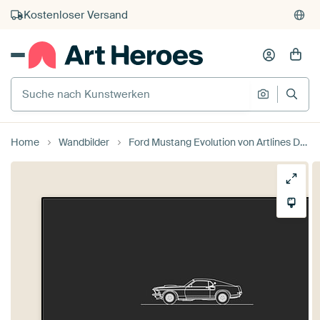
Kauf auf Rechnung
Individueller Druck auf Bestellung
Suche nach Kunstwerken
Suche na
Home
Wandbilder
Ford Mustang Evolution von Artlines Design