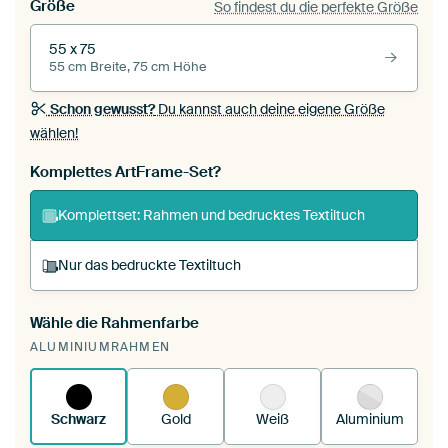
Größe
So findest du die perfekte Größe
55 x 75
55 cm Breite, 75 cm Höhe
Schon gewusst?
Du kannst auch deine eigene Größe
wählen!
Komplettes ArtFrame-Set?
Komplettset: Rahmen und bedrucktes Textiltuch
Nur das bedruckte Textiltuch
Wähle die Rahmenfarbe
Du spannst einen wechselbaren Textiltuch in
ALUMINIUMRAHMEN
deinen vorhandenen ArtFrame™.
So
funktioniert es.
Schwarz
Gold
Weiß
Aluminium