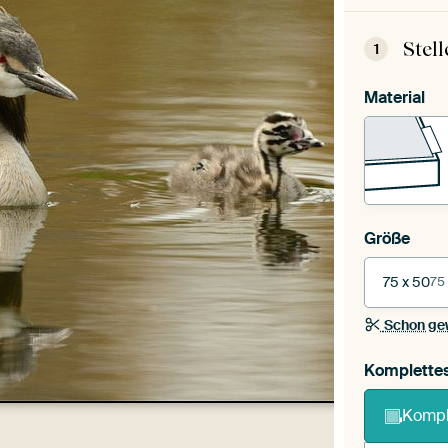
Stel
1
Material
Größe
75 x 50
75
Schon ge
Komplette
Kompl