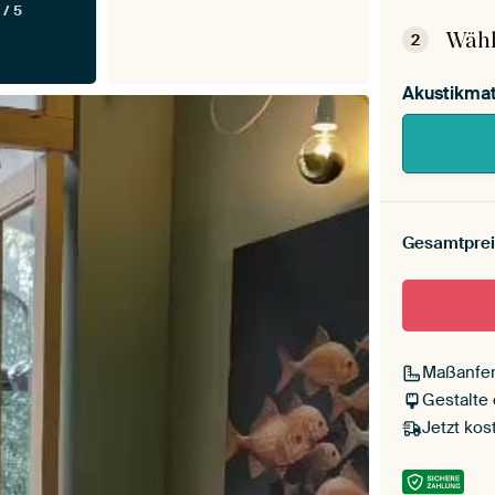
 / 5
Mont
Wähl
2
Akustikmat
Gesamtprei
Maßanfer
Gestalte
Jetzt kos