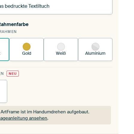
s bedruckte Textiltuch
 Rahmenfarbe
pannst einen wechselbaren Textiltuch in deinen
RAHMEN
andenen ArtFrame™.
So funktioniert es.
z
Gold
Weiß
Aluminium
EN
NEU
 ArtFrame ist im Handumdrehen aufgebaut.
ageanleitung ansehen
.
 ArtFrame ist im Handumdrehen aufgebaut.