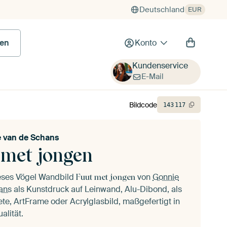
Deutschland
EUR
 Bild
en
Konto
Kundenservice
E-Mail
Bildcode
143
117
 van de Schans
 met jongen
ieses Vögel Wandbild
von
Gonnie
Fuut met jongen
ans
als Kunstdruck auf Leinwand, Alu-Dibond, als
ete, ArtFrame oder Acrylglasbild, maßgefertigt in
alität.