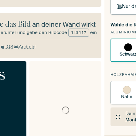
Nur da
e das Bild
an deiner Wand wirkt
Wähle die
Du s
herunter und gebe den Bildcode
ein
ALUMINIUM
vorh
143
117
iOS
Android
Schwar
s
HOLZRAHM
Natur
Dein
Mont
Dein