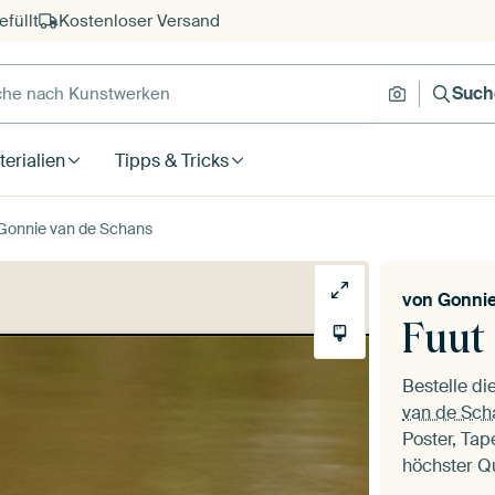
füllt
Kostenloser Versand
e nach Kunstwerken
Suche nach
Such
erialien
Tipps & Tricks
 Gonnie van de Schans
von
Gonnie
Fuut
Bestelle d
van de Sch
Poster, Tap
höchster Qu