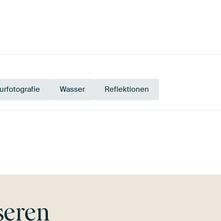
urfotografie
Wasser
Reflektionen
Beige
Taupe
Braun
seren