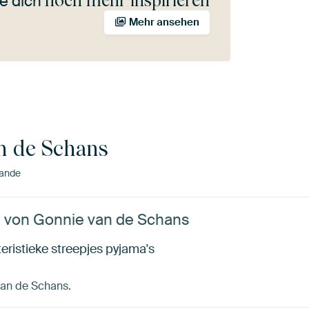
noch mehr inspirieren
e dich
Mehr ansehen
n de Schans
lande
“ von Gonnie van de Schans
eristieke streepjes pyjama's
 van de Schans.