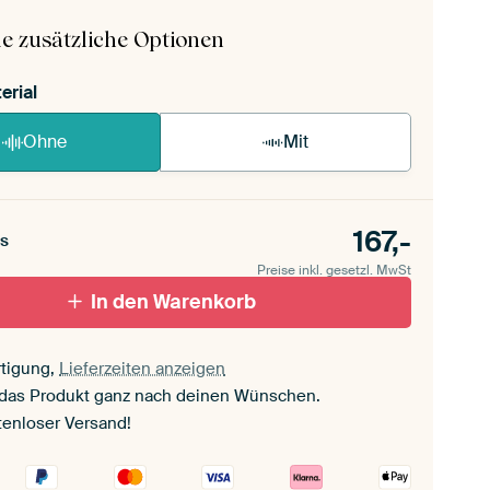
ageanleitung ansehen
.
e zusätzliche Optionen
erial
Ohne
Mit
167,-
s
Preise inkl. gesetzl. MwSt
In den Warenkorb
tigung,
Lieferzeiten anzeigen
 das Produkt ganz nach deinen Wünschen.
tenloser Versand!