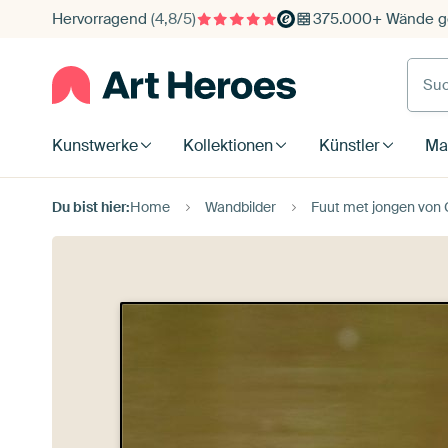
Hervorragend
(4,8/5)
375.000+ Wände ge
Such
Kunstwerke
Kollektionen
Künstler
Mat
Du bist hier:
Home
Wandbilder
Fuut met jongen von