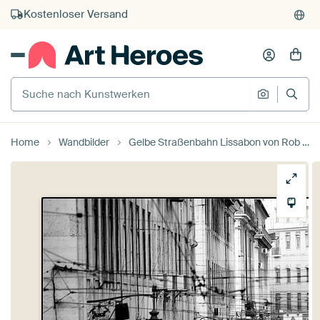
Kauf auf Rechnung
Individueller Druck auf Bestellung
Suche nach Kunstwerken
Suche na
Home
Wandbilder
Gelbe Straßenbahn Lissabon von Rob van Esch