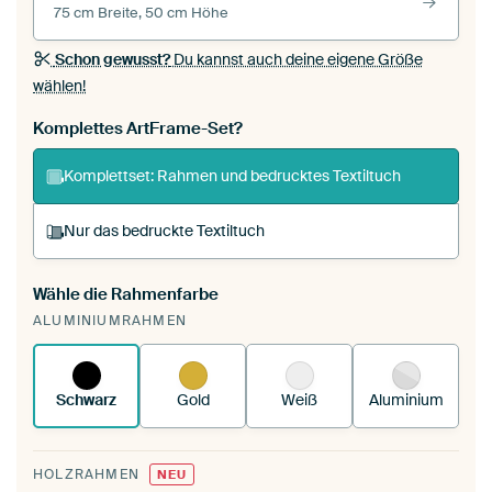
75 cm Breite, 50 cm Höhe
Schon gewusst?
Du kannst auch deine eigene Größe
wählen!
Komplettes ArtFrame-Set?
Komplettset: Rahmen und bedrucktes Textiltuch
Nur das bedruckte Textiltuch
Wähle die Rahmenfarbe
Du spannst einen wechselbaren Textiltuch in
ALUMINIUMRAHMEN
deinen vorhandenen ArtFrame™.
So
funktioniert es.
Schwarz
Gold
Weiß
Aluminium
HOLZRAHMEN
NEU