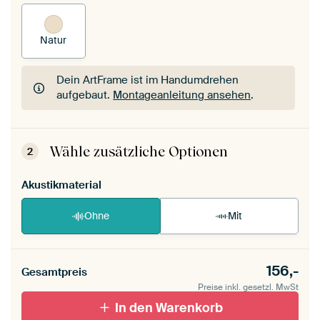
Natur
Dein ArtFrame ist im Handumdrehen
aufgebaut.
Montageanleitung ansehen
.
Dein ArtFrame ist im Handumdrehen
aufgebaut.
Montageanleitung ansehen
.
Wähle zusätzliche Optionen
2
Akustikmaterial
Ohne
Mit
156,-
Gesamtpreis
Preise inkl. gesetzl. MwSt
In den Warenkorb