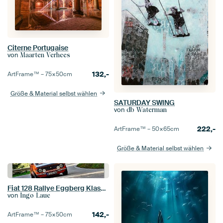
Citerne Portugaise
von
Maarten Verhees
132,-
ArtFrame™ –
75×50
cm
Größe & Material selbst wählen
SATURDAY SWING
von
db Waterman
222,-
ArtFrame™ –
50×65
cm
Größe & Material selbst wählen
Fiat 128 Rallye Eggberg Klassik 2017
von
Ingo Laue
142,-
ArtFrame™ –
75×50
cm