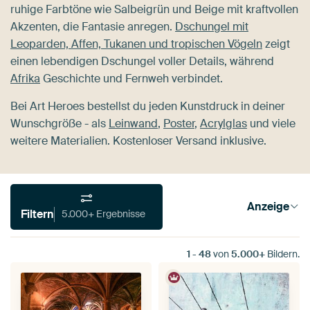
ruhige Farbtöne wie Salbeigrün und Beige mit kraftvollen
Akzenten, die Fantasie anregen.
Dschungel mit
Leoparden, Affen, Tukanen und tropischen Vögeln
zeigt
einen lebendigen Dschungel voller Details, während
Afrika
Geschichte und Fernweh verbindet.
Bei Art Heroes bestellst du jeden Kunstdruck in deiner
Wunschgröße - als
Leinwand
,
Poster
,
Acrylglas
und viele
weitere Materialien. Kostenloser Versand inklusive.
Anzeige
Filtern
5.000+ Ergebnisse
1
-
48
von
5.000+
Bildern.