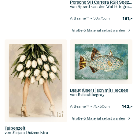
Porsche 911 Carrera RSR Spezifikation 1972 klassischer Rennwagen Frontansicht
von
Sjoerd van der Wal Fotografie
181,-
ArtFrame™ –
50×75
cm
Größe & Material selbst wählen
Blaugrüner Fisch mit Flecken
von
Behindthegray
142,-
ArtFrame™ –
75×50
cm
Größe & Material selbst wählen
Tulpenzeit
von
Mirjam Duizendstra