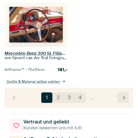
Mercedes-Benz 300 SL Flügeltürer Oldtimer Armaturenbrett
von
Sjoerd van der Wal Fotografie
181,-
ArtFrame™ –
75×50
cm
Größe & Material selbst wählen
1
2
3
4
…
Vertraut und geliebt
Kunden bewerten uns mit 4,8!