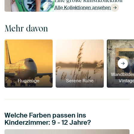
Eine große Kunstkollektion
Alle Kollektionen ansehen
Mehr davon
Wandbilder
Flugzeuge
Serene Ruhe
Vintage
Welche Farben passen ins
Kinderzimmer: 9 - 12 Jahre?