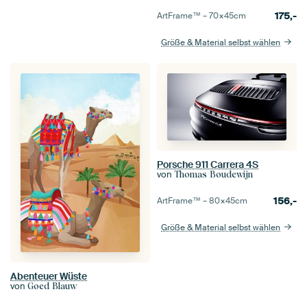
175,-
ArtFrame™ –
70×45
cm
Größe & Material selbst wählen
Porsche 911 Carrera 4S
von
Thomas Boudewijn
156,-
ArtFrame™ –
80×45
cm
Größe & Material selbst wählen
Abenteuer Wüste
von
Goed Blauw