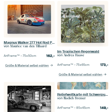
Magnus Walker 277 Hot Rod Porsche 911
von
Maurice van den Tillaard
Im Tropischen Regenwald
von
Andrea Haase
162,-
ArtFrame™ –
75×50
cm
173,-
ArtFrame™ –
75×65
cm
Größe & Material selbst wählen
Größe & Material selbst wählen
Reliefweltkarte mit Schwerpunkt auf Natur und Ozeane
von
Nadieh Bremer
149,-
ArtFrame™ –
85×45
cm