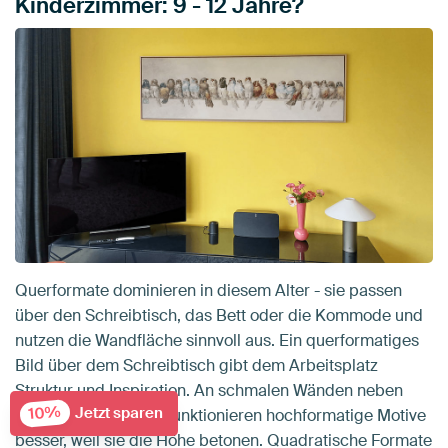
Kinderzimmer: 9 - 12 Jahre?
Querformate dominieren in diesem Alter - sie passen
über den Schreibtisch, das Bett oder die Kommode und
nutzen die Wandfläche sinnvoll aus. Ein querformatiges
Bild über dem Schreibtisch gibt dem Arbeitsplatz
Struktur und Inspiration. An schmalen Wänden neben
10%
Jetzt sparen
dem Kleiderschrank funktionieren hochformatige Motive
besser, weil sie die Höhe betonen. Quadratische Formate