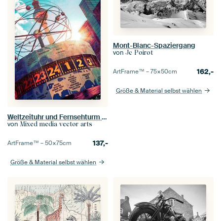
Mont-Blanc-Spaziergang
von
Jc Poirot
162,-
ArtFrame™ –
75×50
cm
Größe & Material selbst wählen
Weltzeituhr und Fernsehturm Berlin im Sommer
von
Mixed media vector arts
137,-
ArtFrame™ –
50×75
cm
Größe & Material selbst wählen