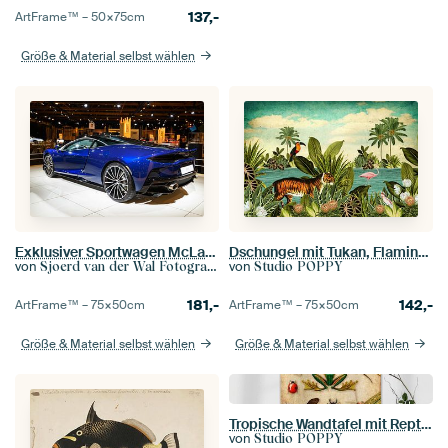
137,-
ArtFrame™ –
50×75
cm
Größe & Material selbst wählen
Exklusiver Sportwagen McLaren GT
Dschungel mit Tukan, Flamingo und Tiger
von
von
Sjoerd van der Wal Fotografie
Studio POPPY
181,-
142,-
ArtFrame™ –
75×50
cm
ArtFrame™ –
75×50
cm
Größe & Material selbst wählen
Größe & Material selbst wählen
Tropische Wandtafel mit Reptilien und Insekten
von
Studio POPPY