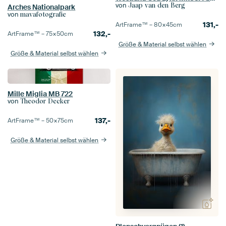
von
Jaap van den Berg
Arches Nationalpark
von
mavafotografie
131,-
ArtFrame™ –
80×45
cm
132,-
ArtFrame™ –
75×50
cm
Größe & Material selbst wählen
Größe & Material selbst wählen
Mille Miglia MB 722
von
Theodor Decker
137,-
ArtFrame™ –
50×75
cm
Größe & Material selbst wählen