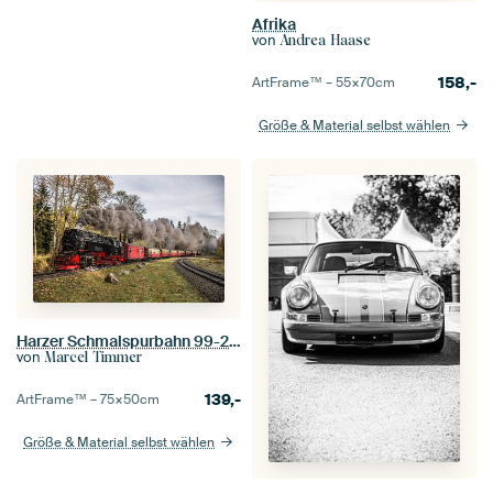
Afrika
von
Andrea Haase
158,-
ArtFrame™ –
55×70
cm
Größe & Material selbst wählen
Harzer Schmalspurbahn 99-234, Abfahrt Drei Annen Hohne
von
Marcel Timmer
139,-
ArtFrame™ –
75×50
cm
Größe & Material selbst wählen