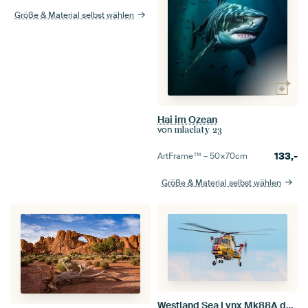
Größe & Material selbst wählen
Hai im Ozean
von
mlaelaty 23
133,-
ArtFrame™ –
50×70
cm
Größe & Material selbst wählen
Westland Sea Lynx Mk88A der deutschen Marine.