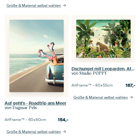
Größe & Material selbst wählen
Dschungel mit Leoparden, Affen, Tukanen und tropischen Vögeln
von
Studio POPPY
167,-
ArtFrame™ –
80×55
cm
Größe & Material selbst wählen
Auf geht's - Roadtrip ans Meer
von
Dagmar Pels
154,-
ArtFrame™ –
60×80
cm
Größe & Material selbst wählen