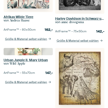
Afrikas Wilde Tiere
Harley Davidson in Schwarz und Weiß
von
Andrea Haase
von
anne droogsma
162,-
ArtFrame™ –
80×50
cm
142,-
ArtFrame™ –
75×50
cm
Größe & Material selbst wählen
Größe & Material selbst wählen
Urban Jungle II, Mary Urban
von
Wild Apple
147,-
ArtFrame™ –
55×70
cm
Größe & Material selbst wählen