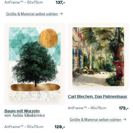
137,-
ArtFrame™ –
50×75
cm
Größe & Material selbst wählen
Carl Blechen. Das Palmenhaus
173,-
ArtFrame™ –
65×75
cm
Baum mit Wurzeln
von
Jadzia Klimkiewicz
Größe & Material selbst wählen
128,-
ArtFrame™ –
50×70
cm