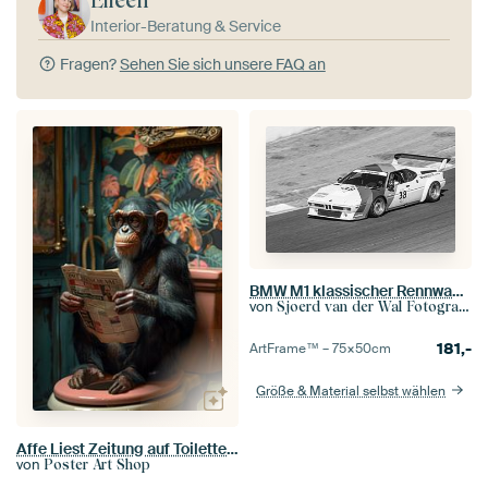
Eileen
Interior-Beratung & Service
Fragen?
Sehen Sie sich unsere FAQ an
BMW M1 klassischer Rennwagen
von
Sjoerd van der Wal Fotografie
181,-
ArtFrame™ –
75×50
cm
Größe & Material selbst wählen
Affe Liest Zeitung auf Toilette - Witziges Badezimmer Bild
von
Poster Art Shop