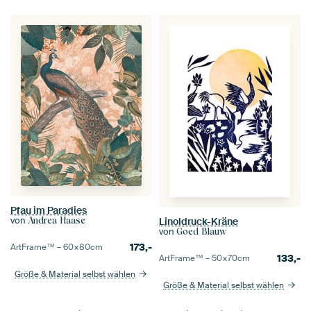
Pfau im Paradies
von
Linoldruck-Kräne
Andrea Haase
von
Goed Blauw
173,-
ArtFrame™ –
60×80
cm
133,-
ArtFrame™ –
50×70
cm
Größe & Material selbst wählen
Größe & Material selbst wählen