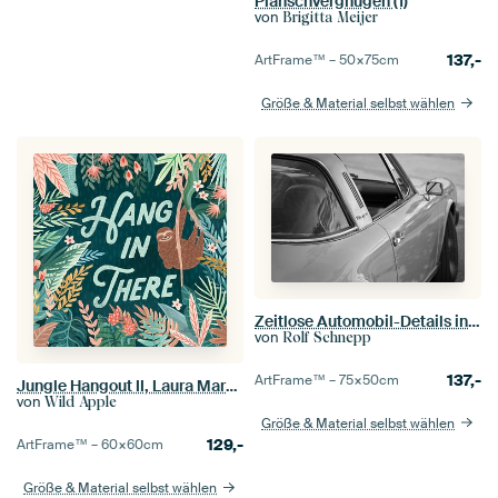
Planschvergnügen (1)
von
Brigitta Meijer
137,-
ArtFrame™ –
50×75
cm
Größe & Material selbst wählen
Zeitlose Automobil-Details in Schwarz und Weiß – Porsche 911 Targa
von
Rolf Schnepp
137,-
ArtFrame™ –
75×50
cm
Jungle Hangout II, Laura Marshall
von
Wild Apple
Größe & Material selbst wählen
129,-
ArtFrame™ –
60×60
cm
Größe & Material selbst wählen