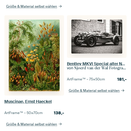
Größe & Material selbst wählen
Bentley MKVI Special alter N0 1 Rennwagen
von
Sjoerd van der Wal Fotografie
181,-
ArtFrame™ –
75×50
cm
Größe & Material selbst wählen
Muscinae, Ernst Haeckel
138,-
ArtFrame™ –
50×70
cm
Größe & Material selbst wählen