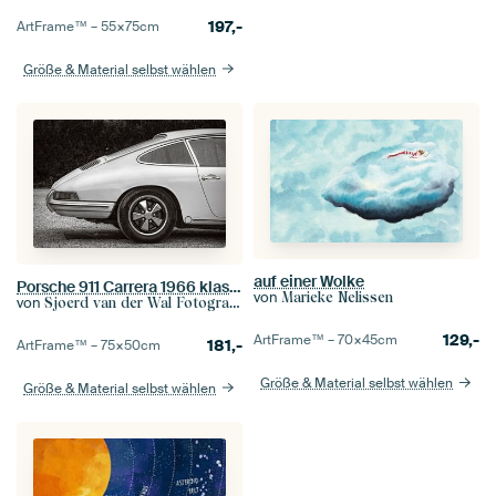
197,-
ArtFrame™ –
55×75
cm
Größe & Material selbst wählen
auf einer Wolke
Porsche 911 Carrera 1966 klassischer Sportwagen
von
Marieke Nelissen
von
Sjoerd van der Wal Fotografie
129,-
ArtFrame™ –
70×45
cm
181,-
ArtFrame™ –
75×50
cm
Größe & Material selbst wählen
Größe & Material selbst wählen