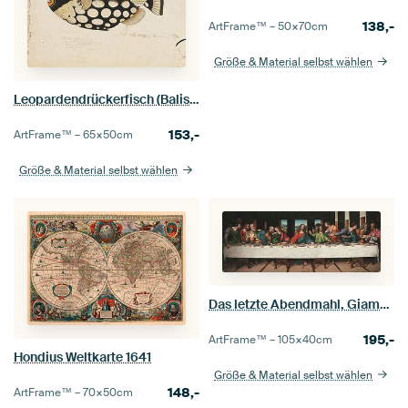
138,-
ArtFrame™ –
50×70
cm
Größe & Material selbst wählen
Leopardendrückerfisch (Balistoides conspicillum)
153,-
ArtFrame™ –
65×50
cm
Größe & Material selbst wählen
Das letzte Abendmahl, Giampietrino, Giovanni Antonio Boltraffio
195,-
ArtFrame™ –
105×40
cm
Hondius Weltkarte 1641
Größe & Material selbst wählen
148,-
ArtFrame™ –
70×50
cm