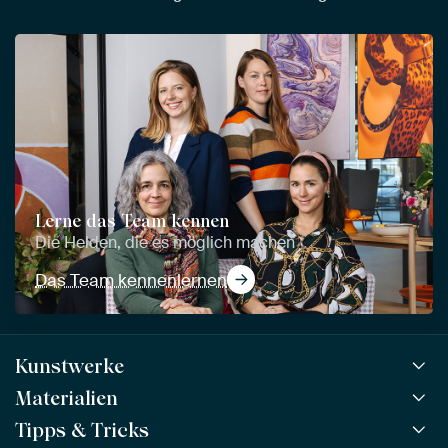
Lerne das Team kennen
Die Helden, die es möglich machen
Das Team kennenlernen
Kunstwerke
Materialien
Alle Kunstwerke
Alle Kollektionen
Tipps & Tricks
ArtFrame™
BELIEBT