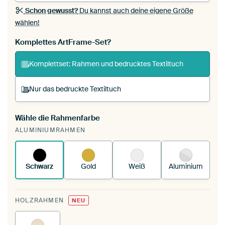
Schon gewusst?
Du kannst auch deine eigene Größe
wählen!
Komplettes ArtFrame-Set?
Komplettset: Rahmen und bedrucktes Textiltuch
Nur das bedruckte Textiltuch
Wähle die Rahmenfarbe
Du spannst einen wechselbaren Textiltuch in
ALUMINIUMRAHMEN
deinen vorhandenen ArtFrame™.
So
funktioniert es.
Schwarz
Gold
Weiß
Aluminium
HOLZRAHMEN
NEU