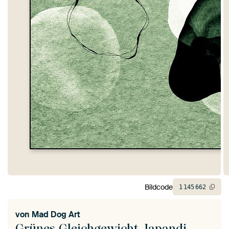
Bildcode
1
145
662
von
Mad Dog Art
Grünes Gleichgewicht Japandi