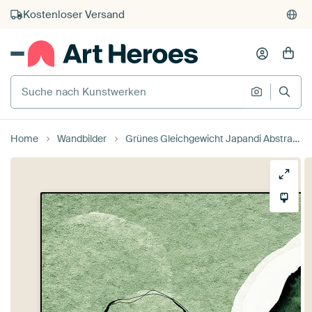
Kauf auf Rechnung
Individueller Druck auf Bestellung
Suche nach Kunstwerken
Suche na
Home
Wandbilder
Grünes Gleichgewicht Japandi Abstrakt von Mad Dog Art