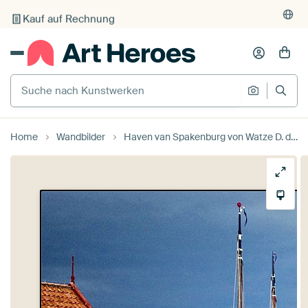
Kauf auf Rechnung
Individueller Druck auf Bestellung
Suche nach Kunstwerken
Suche na
Home
Wandbilder
Haven van Spakenburg von Watze D. de Haan