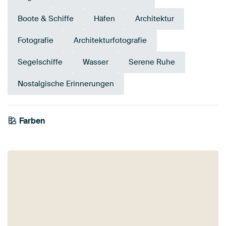
Boote & Schiffe
Häfen
Architektur
Fotografie
Architekturfotografie
Segelschiffe
Wasser
Serene Ruhe
Nostalgische Erinnerungen
Farben
Salbeigrün
Taupe
Blau
Marineblau
Bordeaux
Braun
Mauve
Rot
Terrakotta
Beige