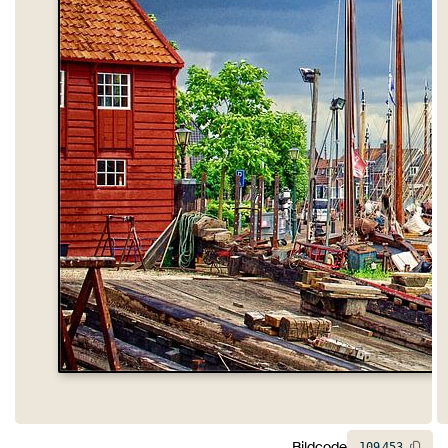
Bildcode
109
453