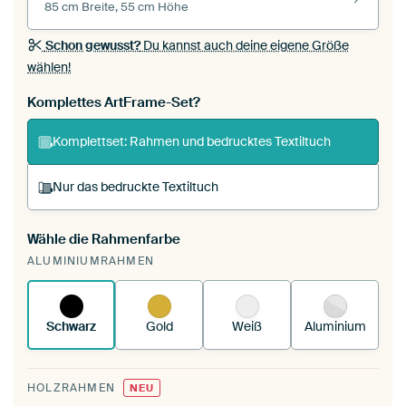
85 cm Breite, 55 cm Höhe
Schon gewusst?
Du kannst auch deine eigene Größe
wählen!
Komplettes ArtFrame-Set?
Komplettset: Rahmen und bedrucktes Textiltuch
Nur das bedruckte Textiltuch
Wähle die Rahmenfarbe
Du spannst einen wechselbaren Textiltuch in
ALUMINIUMRAHMEN
deinen vorhandenen ArtFrame™.
So
funktioniert es.
Schwarz
Gold
Weiß
Aluminium
HOLZRAHMEN
NEU