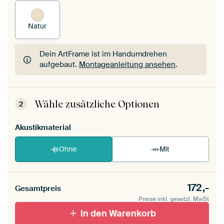
Natur
Dein ArtFrame ist im Handumdrehen
aufgebaut.
Montageanleitung ansehen
.
Dein ArtFrame ist im Handumdrehen
aufgebaut.
Montageanleitung ansehen
.
Wähle zusätzliche Optionen
2
Akustikmaterial
Ohne
Mit
172,-
Gesamtpreis
Preise inkl. gesetzl. MwSt
In den Warenkorb