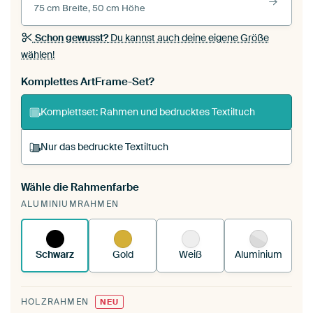
75 cm Breite, 50 cm Höhe
Schon gewusst?
Du kannst auch deine eigene Größe
wählen!
Komplettes ArtFrame-Set?
Komplettset: Rahmen und bedrucktes Textiltuch
Nur das bedruckte Textiltuch
Wähle die Rahmenfarbe
Du spannst einen wechselbaren Textiltuch in
ALUMINIUMRAHMEN
deinen vorhandenen ArtFrame™.
So
funktioniert es.
Schwarz
Gold
Weiß
Aluminium
HOLZRAHMEN
NEU