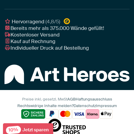
Poster
Geschäftskunden
Gerahmtes Poster
Interior Designer Programm
Hervorragend
(4,8/5)
Art Heroes App
Bereits mehr als
375.000
Wände gefüllt!
Kostenloser Versand
Kauf auf Rechnung
Individueller Druck auf Bestellung
Preise inkl. gesetzl. MwSt
AGB
Haftungsausschluss
Rechtswidrige Inhalte melden?
Datenschutz
Impressum
10%
Jetzt sparen