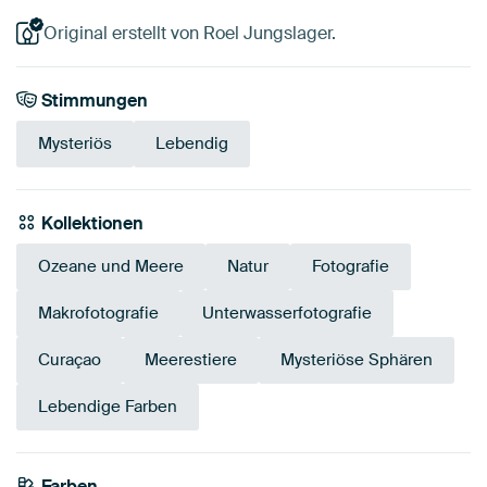
Original erstellt von Roel Jungslager.
Stimmungen
Mysteriös
Lebendig
Kollektionen
Ozeane und Meere
Natur
Fotografie
Makrofotografie
Unterwasserfotografie
Curaçao
Meerestiere
Mysteriöse Sphären
Lebendige Farben
Tangerine
Farben