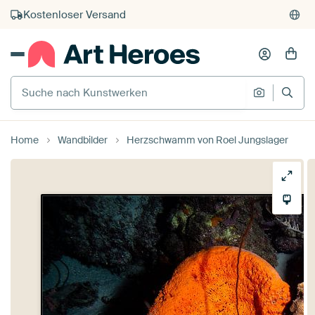
Kauf auf Rechnung
Individueller Druck auf Bestellung
Suche nach Kunstwerken
Suche na
Home
Wandbilder
Herzschwamm von Roel Jungslager