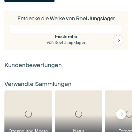
Entdecke die Werke von Roel Jungslager
Fischreihe
von
Roel Jungslager
Kundenbewertungen
Verwandte Sammlungen
Ozeane und Meere
Natur
Fotogr