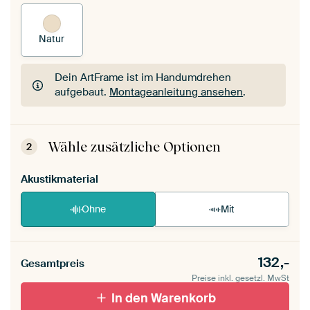
Natur
Dein ArtFrame ist im Handumdrehen
aufgebaut.
Montageanleitung ansehen
.
Dein ArtFrame ist im Handumdrehen
aufgebaut.
Montageanleitung ansehen
.
Wähle zusätzliche Optionen
2
Akustikmaterial
Ohne
Mit
132,-
Gesamtpreis
Preise inkl. gesetzl. MwSt
In den Warenkorb