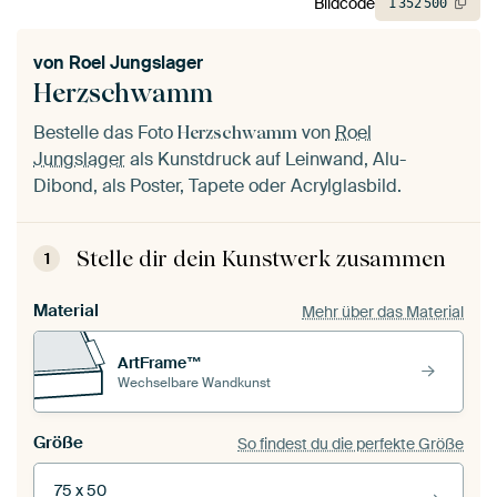
Bildcode
1
352
500
von
Roel Jungslager
Herzschwamm
Bestelle das Foto
von
Roel
Herzschwamm
Jungslager
als Kunstdruck auf Leinwand, Alu-
Dibond, als Poster, Tapete oder Acrylglasbild.
Stelle dir dein Kunstwerk zusammen
1
Material
Mehr über das Material
ArtFrame™
Wechselbare Wandkunst
Größe
So findest du die perfekte Größe
75 x 50