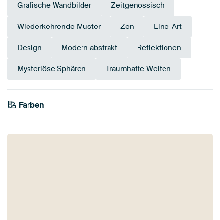
Grafische Wandbilder
Zeitgenössisch
Wiederkehrende Muster
Zen
Line-Art
Design
Modern abstrakt
Reflektionen
Mysteriöse Sphären
Traumhafte Welten
Farben
Salbeigrün
Gelb
Olivgrün
Bronze
Gold
Braun