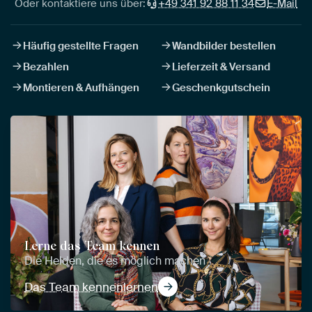
Oder kontaktiere uns über:
+49 341 92 88 11 34
E-Mail
Häufig gestellte Fragen
Wandbilder bestellen
Bezahlen
Lieferzeit & Versand
Montieren & Aufhängen
Geschenkgutschein
Lerne das Team kennen
Die Helden, die es möglich machen
Das Team kennenlernen