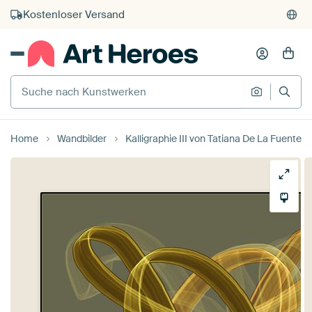
Kauf auf Rechnung
Individueller Druck auf Bestellung
Suche nach Kunstwerken
Suche na
Home
Wandbilder
Kalligraphie III von Tatiana De La Fuente