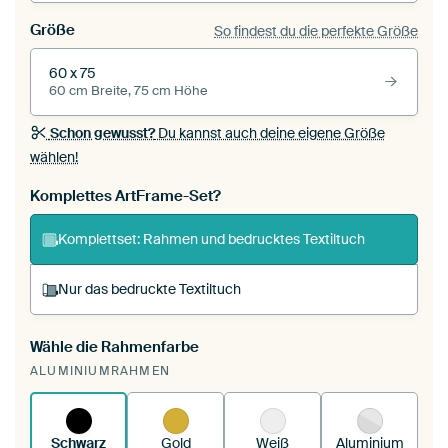
Größe
So findest du die perfekte Größe
60 x 75
60 cm Breite, 75 cm Höhe
Schon gewusst?
Du kannst auch deine eigene Größe
wählen!
Komplettes ArtFrame-Set?
Komplettset: Rahmen und bedrucktes Textiltuch
Nur das bedruckte Textiltuch
Wähle die Rahmenfarbe
Du spannst einen wechselbaren Textiltuch in
ALUMINIUMRAHMEN
deinen vorhandenen ArtFrame™.
So
funktioniert es.
Schwarz
Gold
Weiß
Aluminium