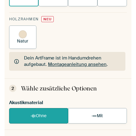
HOLZRAHMEN
NEU
Natur
Dein ArtFrame ist im Handumdrehen
aufgebaut.
Montageanleitung ansehen
.
Dein ArtFrame ist im Handumdrehen
aufgebaut.
Montageanleitung ansehen
.
Wähle zusätzliche Optionen
2
Akustikmaterial
Ohne
Mit