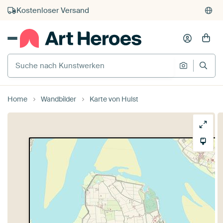
Kauf auf Rechnung
Individueller Druck auf Bestellung
Suche nach Kunstwerken
Suche na
Home
Wandbilder
Karte von Hulst