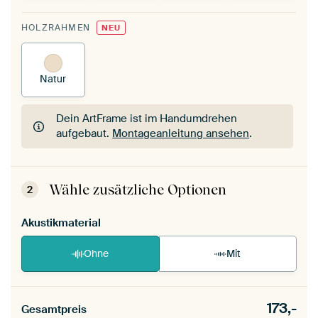
HOLZRAHMEN
NEU
Natur
Dein ArtFrame ist im Handumdrehen
aufgebaut.
Montageanleitung ansehen
.
Dein ArtFrame ist im Handumdrehen
aufgebaut.
Montageanleitung ansehen
.
Wähle zusätzliche Optionen
2
Akustikmaterial
Ohne
Mit
173,-
Gesamtpreis