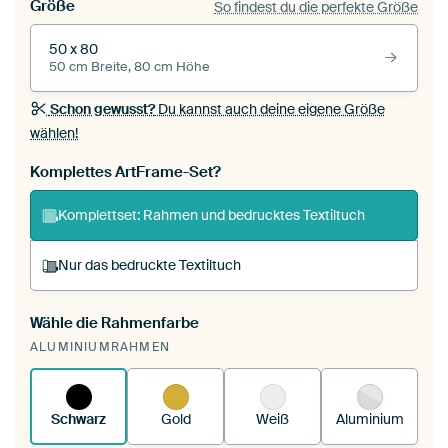
Größe
So findest du die perfekte Größe
50 x 80
50 cm Breite, 80 cm Höhe
Schon gewusst?
Du kannst auch deine eigene Größe
wählen!
Komplettes ArtFrame-Set?
Komplettset: Rahmen und bedrucktes Textiltuch
Nur das bedruckte Textiltuch
Wähle die Rahmenfarbe
Du spannst einen wechselbaren Textiltuch in
ALUMINIUMRAHMEN
deinen vorhandenen ArtFrame™.
So
funktioniert es.
Schwarz
Gold
Weiß
Aluminium