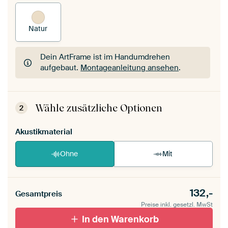
Natur
Dein ArtFrame ist im Handumdrehen
aufgebaut.
Montageanleitung ansehen
.
Dein ArtFrame ist im Handumdrehen
aufgebaut.
Montageanleitung ansehen
.
Wähle zusätzliche Optionen
2
Akustikmaterial
Ohne
Mit
132,-
Gesamtpreis
Preise inkl. gesetzl. MwSt
In den Warenkorb