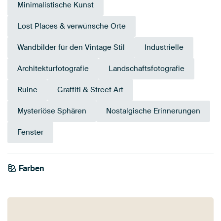
Minimalistische Kunst
Lost Places & verwünsche Orte
Wandbilder für den Vintage Stil
Industrielle
Architekturfotografie
Landschaftsfotografie
Ruine
Graffiti & Street Art
Mysteriöse Sphären
Nostalgische Erinnerungen
Fenster
Farben
Salbeigrün
Grau
Olivgrün
Braun
Anthrazit
Beige
Blau