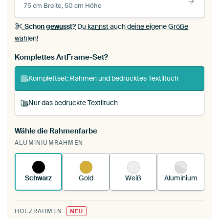
75 cm Breite, 50 cm Höhe
Schon gewusst?
Du kannst auch deine eigene Größe
wählen!
Komplettes ArtFrame-Set?
Komplettset: Rahmen und bedrucktes Textiltuch
Nur das bedruckte Textiltuch
Wähle die Rahmenfarbe
Du spannst einen wechselbaren Textiltuch in
ALUMINIUMRAHMEN
deinen vorhandenen ArtFrame™.
So
funktioniert es.
Schwarz
Gold
Weiß
Aluminium
HOLZRAHMEN
NEU